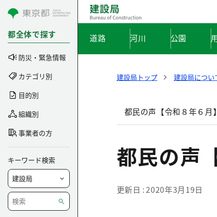
コンテンツにスキップ
都全体で探す
道路
河川
公園
防災・緊急情報
カテゴリ別
建設局トップ
建設局につい
目的別
都民の声【令和８年６月
組織別
事業者の方
都民の声
キーワード検索
更新日
2020年3月19日