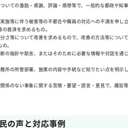
為についての激励・感謝、評論・感想等で、一般的な都政や知
は未実施等に伴う被害等の不都合や職員の対応への不満を申し
等の救済を求めるもの。
不十分さ等について改善を求めるもので、改善の方法等につい
もの。
て判断の指針や助言、またはそのために必要な情報や対話を通
、事務所の所管部署、施策の内容や手続など知りたい点を明示
直接関係のない事象に関する苦情・要望・提言・意見で、趣旨
民の声と対応事例