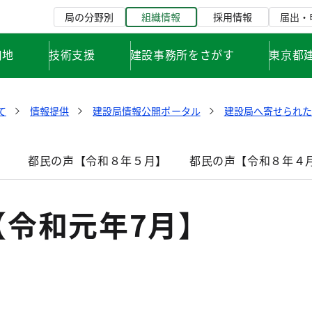
局の分野別
組織情報
採用情報
届出・
用地
技術支援
建設事務所をさがす
東京都
て
情報提供
建設局情報公開ポータル
建設局へ寄せられ
】
都民の声【令和８年５月】
都民の声【令和８年４
【令和元年7月】