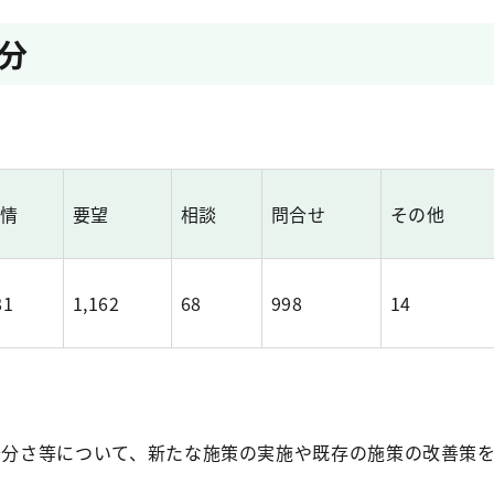
分
苦情
要望
相談
問合せ
その他
81
1,162
68
998
14
不十分さ等について、新たな施策の実施や既存の施策の改善策
。