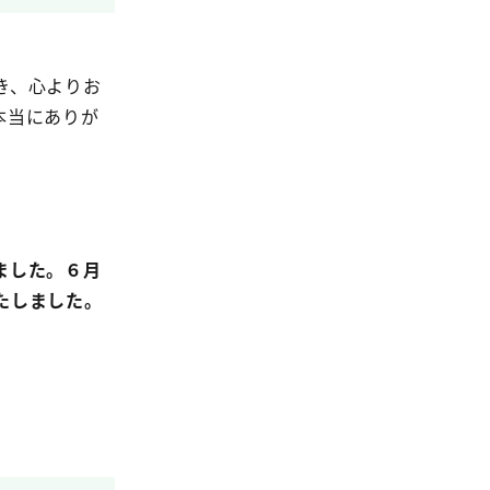
き、心よりお
本当にありが
ました。６月
たしました。