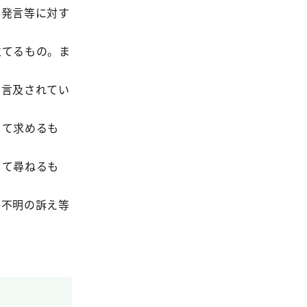
事発言等に対す
立てるもの。ま
て言及されてい
じて求めるも
して尋ねるも
等不明の訴え等