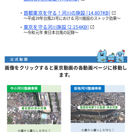
・
首都東京を守る！河川の施設 [14,807KB]
～平成29年台風21号における河川施設のストック効果～
・
東京を守る河川施設 [2,154KB]
～令和元年 東日本台風の記録～
画像をクリックすると東京動画の各動画ページに移動し
ます。