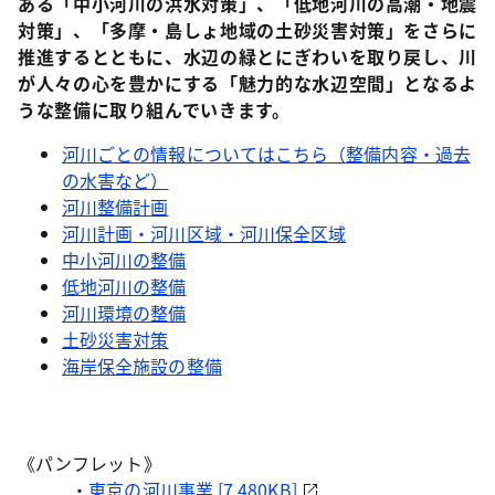
ある「中小河川の洪水対策」、「低地河川の高潮・地震
対策」、「多摩・島しょ地域の土砂災害対策」をさらに
推進するとともに、水辺の緑とにぎわいを取り戻し、川
が人々の心を豊かにする「魅力的な水辺空間」となるよ
うな整備に取り組んでいきます。
河川ごとの情報についてはこちら（整備内容・過去
の水害など）
河川整備計画
河川計画・河川区域・河川保全区域
中小河川の整備
低地河川の整備
河川環境の整備
土砂災害対策
海岸保全施設の整備
《パンフレット》
・
東京の河川事業 [7,480KB]