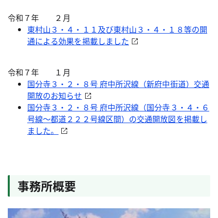
令和７年 ２月
東村山３・４・１１及び東村山３・４・１８等の開
通による効果を掲載しました
令和７年 １月
国分寺３・２・８号 府中所沢線（新府中街道）交通
開放のお知らせ
国分寺３・２・８号 府中所沢線（国分寺３・４・６
号線～都道２２２号線区間）の交通開放図を掲載し
ました。
事務所概要