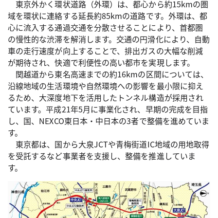
東京外かく環状道路（外環）は、都心から約15kmの圏
域を環状に連絡する延長約85kmの道路です。外環は、都
心に流入する通過交通を分散させることにより、首都圏
の慢性的な渋滞を解消します。交通の円滑化により、自動
車の走行速度が向上することで、排出ガスの大幅な削減
が期待され、快適で利便性の高い都市を実現します。
関越道から東名高速までの約16kmの区間については、
沿線地域の生活環境や自然環境への影響を最小限に抑え
るため、大深度地下を活用したトンネル構造が採用され
ています。平成21年5月に事業化され、早期の完成を目指
し、国、NEXCO東日本・中日本の3者で整備を進めていま
す。
東京都は、国から大泉JCTや青梅街道IC地域の用地取得
を受託するなど事業者を支援し、整備を推進していま
す。