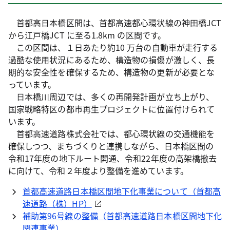
首都高日本橋区間は、首都高速都心環状線の神田橋JCT
から江戸橋JCT に至る1.8km の区間です。
この区間は、１日あたり約10 万台の自動車が走行する
過酷な使用状況にあるため、構造物の損傷が激しく、長
期的な安全性を確保するため、構造物の更新が必要とな
っています。
日本橋川周辺では、多くの再開発計画が立ち上がり、
国家戦略特区の都市再生プロジェクトに位置付けられて
います。
首都高速道路株式会社では、都心環状線の交通機能を
確保しつつ、まちづくりと連携しながら、日本橋区間の
令和17年度の地下ルート開通、令和22年度の高架橋撤去
に向けて、令和２年度より整備を進めています。
首都高速道路日本橋区間地下化事業について（首都高
速道路（株）HP）
補助第96号線の整備（首都高速道路日本橋区間地下化
関連事業）