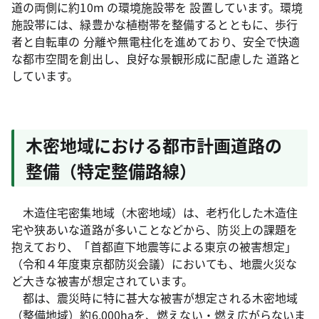
道の両側に約10m の環境施設帯を 設置しています。環境
施設帯には、緑豊かな植樹帯を整備するとともに、歩行
者と自転車の 分離や無電柱化を進めており、安全で快適
な都市空間を創出し、良好な景観形成に配慮した 道路と
しています。
木密地域における都市計画道路の
整備（特定整備路線）
木造住宅密集地域（木密地域）は、老朽化した木造住
宅や狭あいな道路が多いことなどから、防災上の課題を
抱えており、「首都直下地震等による東京の被害想定」
（令和４年度東京都防災会議）においても、地震火災な
ど大きな被害が想定されています。
都は、震災時に特に甚大な被害が想定される木密地域
（整備地域）約6,000haを、燃えない・燃え広がらないま