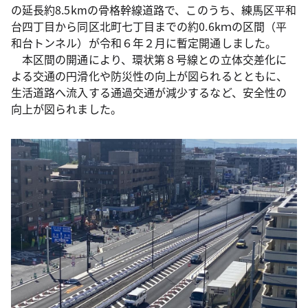
の延長約8.5kmの骨格幹線道路で、このうち、練馬区平和
台四丁目から同区北町七丁目までの約0.6kｍの区間（平
和台トンネル）が令和６年２月に暫定開通しました。
本区間の開通により、環状第８号線との立体交差化に
よる交通の円滑化や防災性の向上が図られるとともに、
生活道路へ流入する通過交通が減少するなど、安全性の
向上が図られました。