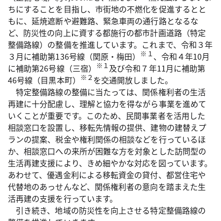
ちにすることを目指し、市街地の不燃化を促進するとと
もに、延焼遮断や避難路、緊急車両の通行路となるな
ど、防災性の向上に資する都施行の都市計画道路（特定
整備路線）の整備を推進しています。これまで、令和３年
※１
３月に補助第136号線（関原・梅田）
、令和４年10月
※１
に補助第26号線（三宿）
及び令和７年11月に補助第
※２
46号線（目黒本町）
を交通開放しました。
特定整備路線の整備に当たっては、関係権利者の生活
再建に十分配慮し、理解と協力を得ながら事業を進めて
いくことが重要です。このため、民間事業者を活用した
相談窓口を設置し、移転先情報の提供、建物の建替えプ
ランの提案、税金や権利関係の相談などを行っているほ
か、相談窓口への来所が困難な方を対象とした訪問型の
生活再建支援により、きめ細やかな対応を図っています。
あわせて、優遇金利による移転資金の貸付、都営住宅や
代替地のあっせんなど、関係権利者の意向を踏まえた生
活再建の支援を行っています。
引き続き、地域の防災性を向上させる特定整備路線の