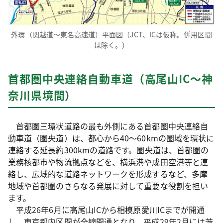
外環（関越道～東名高速道）平面図（JCT、ICは仮称。併用区間
は除く。）
首都圏中央連絡自動車道（高尾山IC～神
奈川県境間）
首都圏三環状道路の最も外側にある首都圏中央連絡自
動車道（圏央道）は、都心から40～60kmの圏域を環状に
連絡する延長約300kmの道路です。圏央道は、首都圏の
業務核都市や物流拠点などを、横浜港や成田空港等と連
絡し、広域的な道路ネットワークを形成するなど、多摩
地域や首都圏のさらなる発展に対して重要な役割を担い
ます。
平成26年6月に高尾山ICから相模原愛川ICまでが開通
し、東京都内区間が全線開通となり、平成29年2月には茨