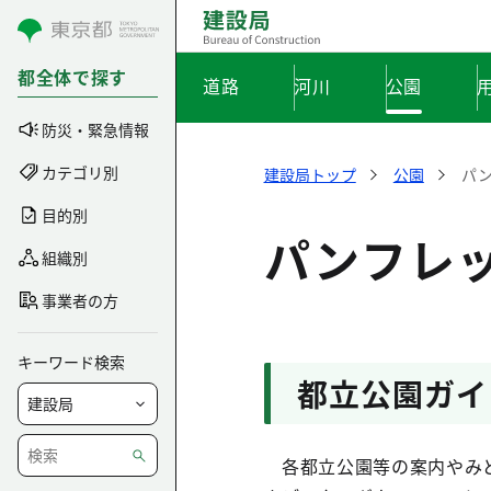
コンテンツにスキップ
都全体で探す
道路
河川
公園
防災・緊急情報
カテゴリ別
建設局トップ
公園
パ
目的別
パンフレ
組織別
事業者の方
キーワード検索
都立公園ガイ
各都立公園等の案内やみど