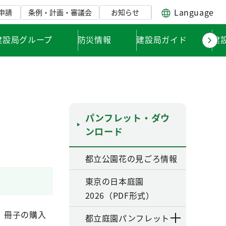
Language
申請
条例・計画・審議会
お知らせ
建設局グループ
防災情報
建設局ガイド
建
パンフレット・ダウ
ンロード
都立公園花の見ごろ情報
東京の日本庭園
2026（PDF形式）
。冊子の購入
都立庭園パンフレット