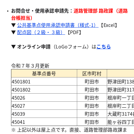
お問合せ・使用承認申請先：
道路管理部 路政課（道路
台帳担当）
▼
公共基準点使用承認申請書（様式-1）
【Excel】
▼
配点図（２級・３級）
【PDF】
▼
オンライン申請
（LoGoフォーム）は
こちら
令和７年３月更新
基準点番号
区市町村
4501801
町田市
野津田町13
4501802
町田市
野津田町31
45026
町田市
根岸町一丁
45027
町田市
根岸町二丁目
45039
町田市
大蔵町317
45041
町田市
能ヶ谷四丁目
※ 上記以外は屋上点です。直接、道路管理部路政課ま