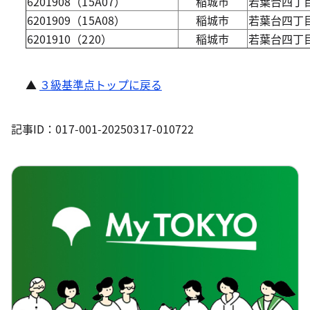
6201908（15A07）
稲城市
若葉台四丁
6201909（15A08）
稲城市
若葉台四丁
6201910（220）
稲城市
若葉台四丁目
▲
３級基準点トップに戻る
記事ID：017-001-20250317-010722