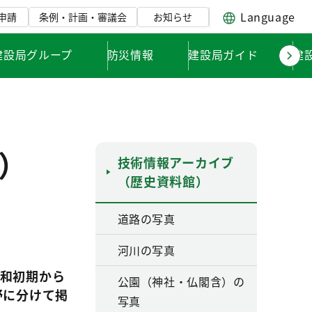
Language
申請
条例・計画・審議会
お知らせ
建設局グループ
防災情報
建設局ガイド
建
）
技術情報アーカイブ
（歴史資料館）
道路の写真
河川の写真
和初期から
公園（神社・仏閣含）の
野に分けて掲
写真