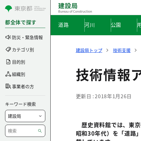
コンテンツにスキップ
都全体で探す
道路
河川
公園
防災・緊急情報
カテゴリ別
建設局トップ
技術支援
目的別
技術情報
組織別
事業者の方
更新日
2018年1月26日
キーワード検索
歴史資料館では、東京
昭和30年代）を「道路