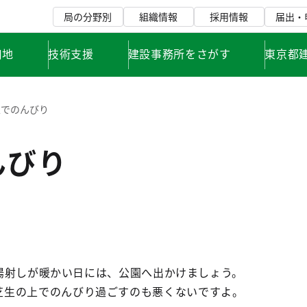
局の分野別
組織情報
採用情報
届出・
用地
技術支援
建設事務所をさがす
東京都
生でのんびり
んびり
陽射しが暖かい日には、公園へ出かけましょう。
芝生の上でのんびり過ごすのも悪くないですよ。