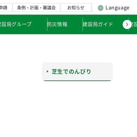
Language
申請
条例・計画・審議会
お知らせ
建設局グループ
防災情報
建設局ガイド
建
芝生でのんびり