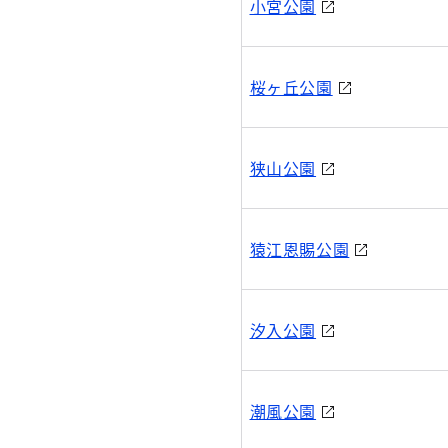
小宮公園
桜ヶ丘公園
狭山公園
猿江恩賜公園
汐入公園
潮風公園