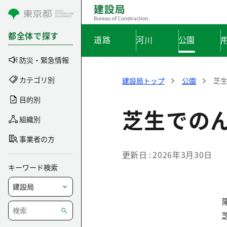
コンテンツにスキップ
都全体で探す
道路
河川
公園
防災・緊急情報
カテゴリ別
建設局トップ
公園
芝
目的別
芝生での
組織別
事業者の方
更新日
2026年3月30日
キーワード検索