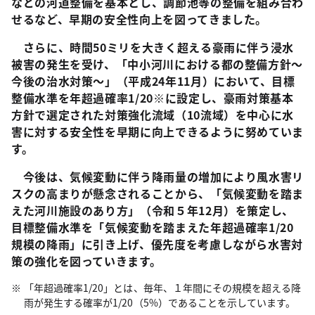
などの河道整備を基本とし、調節池等の整備を組み合わ
せるなど、早期の安全性向上を図ってきました。
さらに、時間50ミリを大きく超える豪雨に伴う浸水
被害の発生を受け、「中小河川における都の整備方針～
今後の治水対策～」（平成24年11月）において、目標
整備水準を年超過確率1/20※に設定し、豪雨対策基本
方針で選定された対策強化流域（10流域）を中心に水
害に対する安全性を早期に向上できるように努めていま
す。
今後は、気候変動に伴う降雨量の増加により風水害リ
スクの高まりが懸念されることから、「気候変動を踏ま
えた河川施設のあり方」（令和５年12月）を策定し、
目標整備水準を「気候変動を踏まえた年超過確率1/20
規模の降雨」に引き上げ、優先度を考慮しながら水害対
策の強化を図っていきます。
「年超過確率1/20」とは、毎年、１年間にその規模を超える降
雨が発生する確率が1/20（5%）であることを示しています。