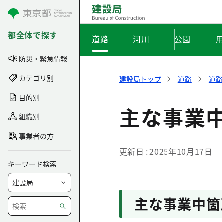
コンテンツにスキップ
都全体で探す
道路
河川
公園
防災・緊急情報
カテゴリ別
建設局トップ
道路
道
目的別
主な事業
組織別
事業者の方
更新日
2025年10月17日
キーワード検索
主な事業中箇