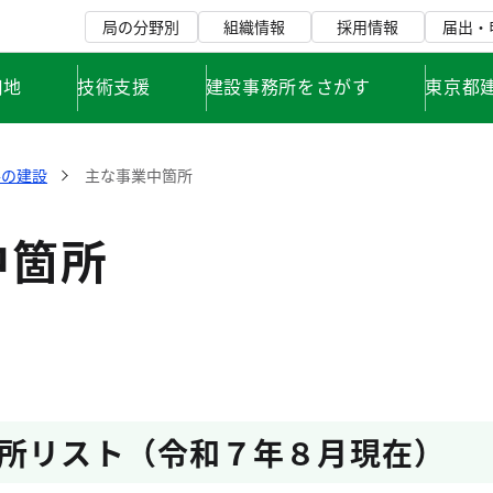
局の分野別
組織情報
採用情報
届出・
用地
技術支援
建設事務所をさがす
東京都
路の建設
主な事業中箇所
中箇所
所リスト（令和７年８月現在）