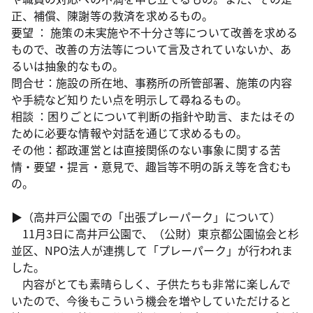
正、補償、陳謝等の救済を求めるもの。
要望 ： 施策の未実施や不十分さ等について改善を求める
もので、改善の方法等について言及されていないか、あ
るいは抽象的なもの。
問合せ：施設の所在地、事務所の所管部署、施策の内容
や手続など知りたい点を明示して尋ねるもの。
相談 ：困りごとについて判断の指針や助言、またはその
ために必要な情報や対話を通じて求めるもの。
その他：都政運営とは直接関係のない事象に関する苦
情・要望・提言・意見で、趣旨等不明の訴え等を含むも
の。
▶（高井戸公園での「出張プレーパーク」について）
11月3日に高井戸公園で、（公財）東京都公園協会と杉
並区、NPO法人が連携して「プレーパーク」が行われま
した。
内容がとても素晴らしく、子供たちも非常に楽しんで
いたので、今後もこういう機会を増やしていただけると