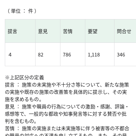
（ 単位 ： 件 ）
提言
意見
苦情
要望
問合せ
４
82
786
1,118
346
※上記区分の定義
提言 ： 施策の未実施や不十分さ等について、新たな施策
の実施や既存の施策の改善策を具体的に提示し、その実
施を求めるもの。
意見 ： 施策や職員の行為についての激励・感謝、評論・
感想等で、一般的な都政や知事発言等に対する賛否や批
判を含むもの。
苦情 ： 施策の実施または未実施等に伴う被害等の不都合
や職員の対応への不満を申し立てるもの。また、その是