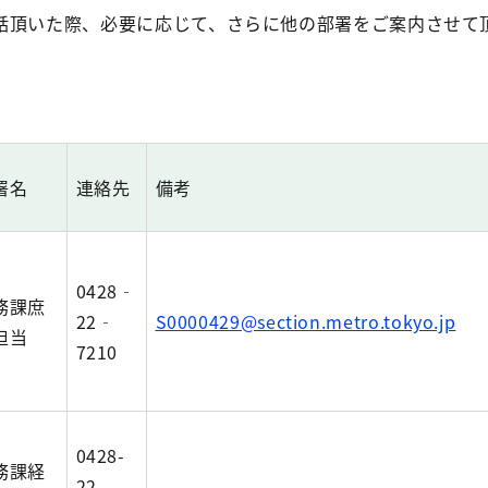
話頂いた際、必要に応じて、さらに他の部署をご案内させて
。
署名
連絡先
備考
0428‐
務課庶
22‐
S0000429@section.metro.tokyo.jp
担当
7210
0428-
務課経
22-