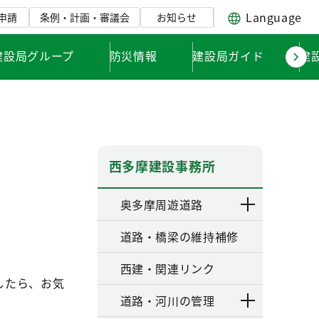
Language
申請
条例・計画・審議会
お知らせ
建設局グループ
防災情報
建設局ガイド
建
西多摩建設事務所
奥多摩周遊道路
道路・橋梁の維持補修
西建・関連リンク
したら、お気
道路・河川の管理