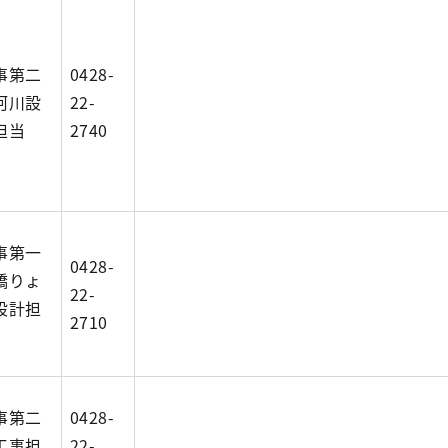
事第二
0428-
河川設
22-
担当
2740
事第一
0428-
橋りょ
22-
設計担
2710
事第二
0428-
工事担
22-