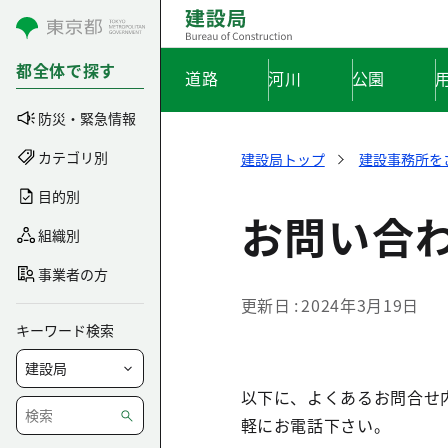
コンテンツにスキップ
都全体で探す
道路
河川
公園
防災・緊急情報
カテゴリ別
建設局トップ
建設事務所を
目的別
お問い合
組織別
事業者の方
更新日
2024年3月19日
キーワード検索
以下に、よくあるお問合せ
軽にお電話下さい。