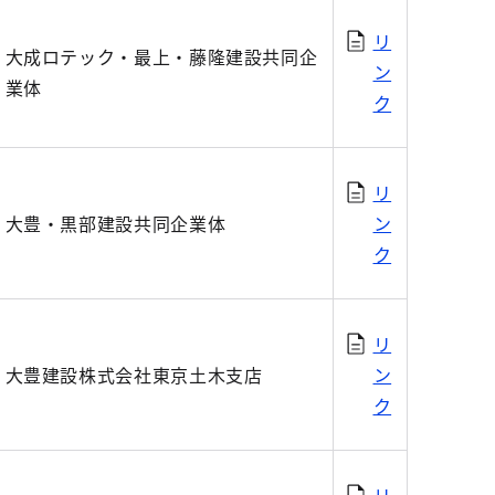
リ
大成ロテック・最上・藤隆建設共同企
ン
業体
ク
リ
大豊・黒部建設共同企業体
ン
ク
リ
大豊建設株式会社東京土木支店
ン
ク