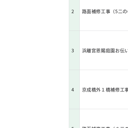
2
路面補修工事（5二の
3
浜離宮恩賜庭園お伝
4
京成橋外１橋補修工