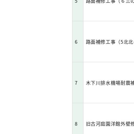
5
路面補修工事（６三
6
路面補修工事（5北北
7
木下川排水機場耐震
8
旧古河庭園洋館外壁