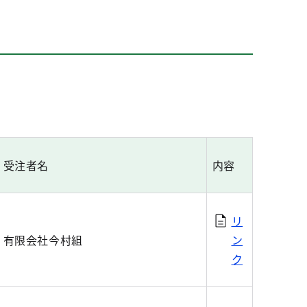
受注者名
内容
リ
有限会社今村組
ン
ク