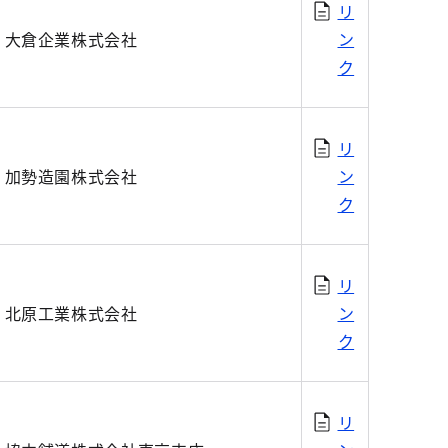
リ
大倉企業株式会社
ン
ク
リ
加勢造園株式会社
ン
ク
リ
北原工業株式会社
ン
ク
リ