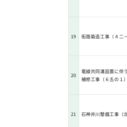
19
街路築造工事（４二
電線共同溝設置に伴
20
補修工事（６五の１
21
石神井川整備工事（北