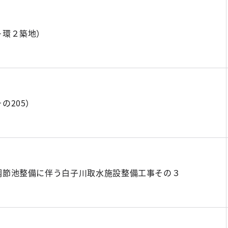
－環２築地）
の205）
調節池整備に伴う白子川取水施設整備工事その３