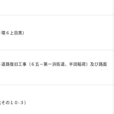
－環６上目黒）
う道路復旧工事（６五－第一浜街道、半田稲荷）及び路面
）
その１０-３）