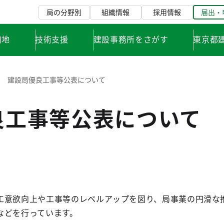
局の分野別
組織情報
採用情報
届出・
用地
技術支援
建設事務所をさがす
東京都
建設局優良工事等公表について
良工事等公表について
意欲向上や工事等のレベルアップを図り、局事業の円滑な
などを行っています。