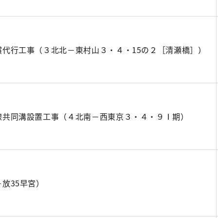
償代行工事（３北北－東村山３・４・15の２［清瀬橋］）
線共同溝設置工事（４北南－西東京３・４・９Ⅰ期）
放35早宮）