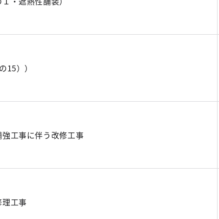
の１・遮熱性舗装）
の15））
補強工事に伴う改修工事
修理工事