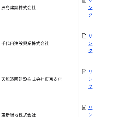
リ
辰島建設株式会社
ン
ク
リ
千代田建設興業株式会社
ン
ク
リ
天龍造園建設株式会社東京支店
ン
ク
リ
東新緑地株式会社
ン