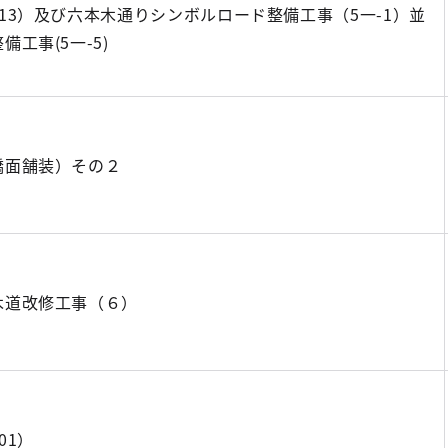
13）及び六本木通りシンボルロード整備工事（5一-1）並
工事(5一-5)
橋面舗装）その２
木道改修工事（６）
01）