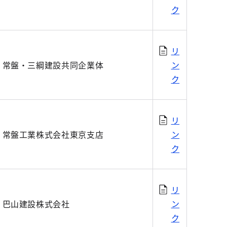
ク
リ
常盤・三綱建設共同企業体
ン
ク
リ
常盤工業株式会社東京支店
ン
ク
リ
巴山建設株式会社
ン
ク