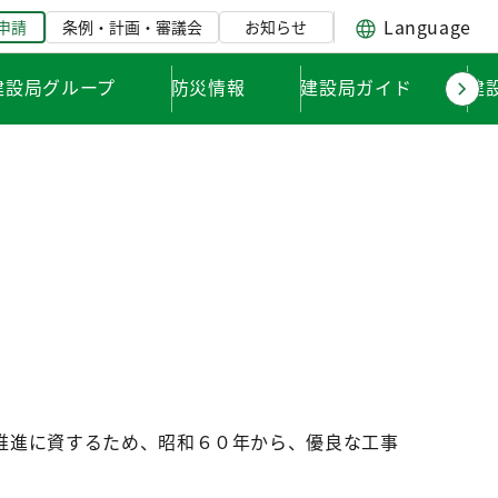
Language
申請
条例・計画・審議会
お知らせ
建設局グループ
防災情報
建設局ガイド
建
推進に資するため、昭和６０年から、優良な工事