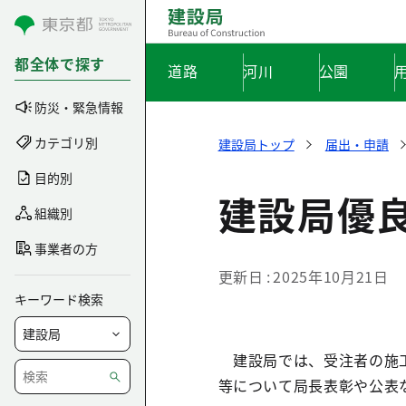
コンテンツにスキップ
都全体で探す
道路
河川
公園
防災・緊急情報
カテゴリ別
建設局トップ
届出・申請
目的別
建設局優
組織別
事業者の方
更新日
2025年10月21日
キーワード検索
建設局では、受注者の施工
等について局長表彰や公表