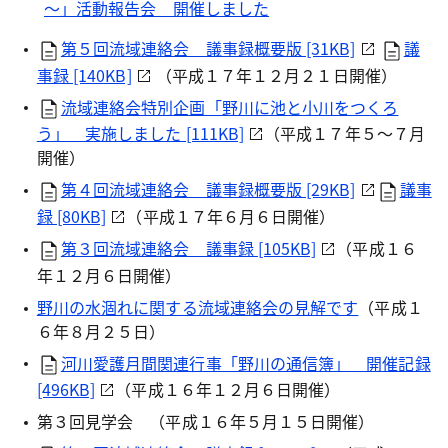
～」活動報告会 開催しました
第５回流域連絡会 議事録概要版 [31KB]
議
事録 [140KB]
（平成１７年１２月２１日開催）
流域連絡会特別企画「野川に池と小川をつくろ
う」 実施しました [111KB]
（平成１７年５～７月
開催）
第４回流域連絡会 議事録概要版 [29KB]
議事
録 [80KB]
（平成１７年６月６日開催）
第３回流域連絡会 議事録 [105KB]
（平成１６
年１２月６日開催）
野川の水涸れに関する流域連絡会の見解です
（平成１
６年８月２５日）
河川愛護月間関連行事「野川の通信簿」 開催記録
[496KB]
（平成１６年１２月６日開催）
第３回見学会 （平成１６年５月１５日開催）