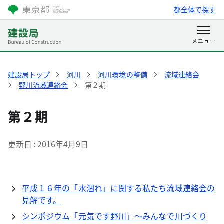
都全体で探す
建設局トップ
河川
河川環境の整備
流域連絡会
野川流域連絡会
第２期
第２期
更新日
2016年4月9日
平成１６年の「水涸れ」に関する私たち流域連絡会の
見解です。
シンポジウム「元気です野川」～みんなで川づくり