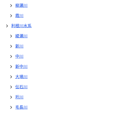
柳瀬川
霞川
利根川水系
綾瀬川
新川
中川
新中川
大場川
伝石川
垳川
毛長川