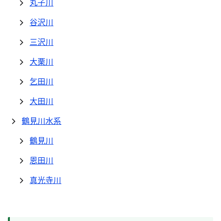
丸子川
谷沢川
三沢川
大栗川
乞田川
大田川
鶴見川水系
鶴見川
恩田川
真光寺川