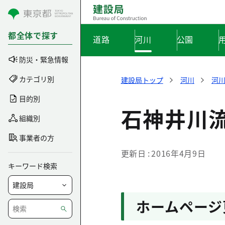
コンテンツにスキップ
都全体で探す
道路
河川
公園
防災・緊急情報
カテゴリ別
建設局トップ
河川
河
目的別
石神井川
組織別
事業者の方
更新日
2016年4月9日
キーワード検索
ホームページ