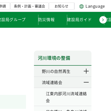
Language
申請
条例・計画・審議会
お知らせ
建設局グループ
防災情報
建設局ガイド
建
河川環境の整備
野川の自然再生
流域連絡会
江東内部河川流域連絡
会