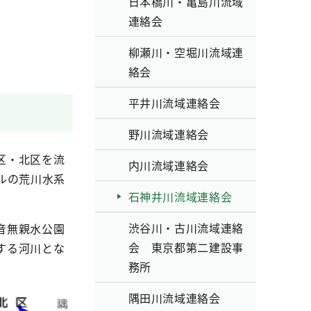
日本橋川・亀島川流域
。
連絡会
柳瀬川・空堀川流域連
絡会
平井川流域連絡会
野川流域連絡会
区・北区を流
内川流域連絡会
トルの荒川水系
石神井川流域連絡会
渋谷川・古川流域連絡
音無親水公園
会 東京都第二建設事
する河川とな
務所
隅田川流域連絡会