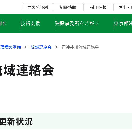
局の分野別
組織情報
採用情報
届出・
用地
技術支援
建設事務所をさがす
東京都
川環境の整備
流域連絡会
石神井川流域連絡会
流域連絡会
更新状況