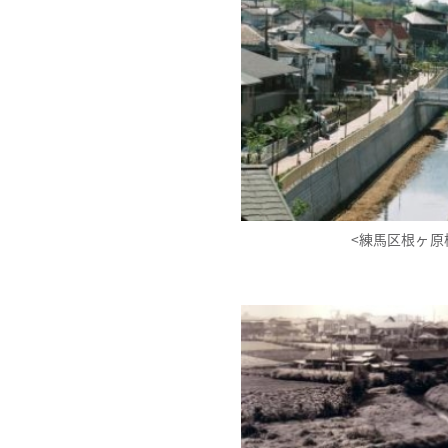
<練馬区根ヶ原