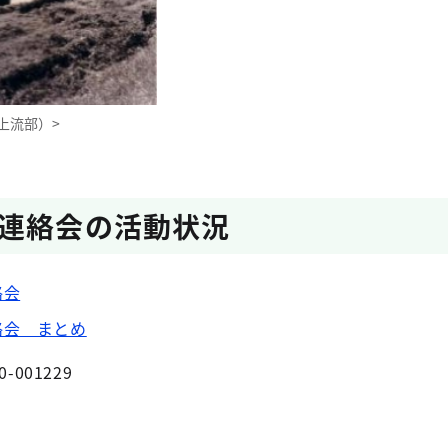
上流部）>
連絡会の活動状況
絡会
絡会 まとめ
0-001229