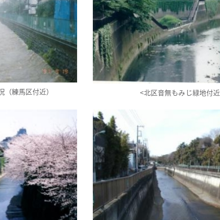
況（練馬区付近）
<北区音無もみじ緑地付近