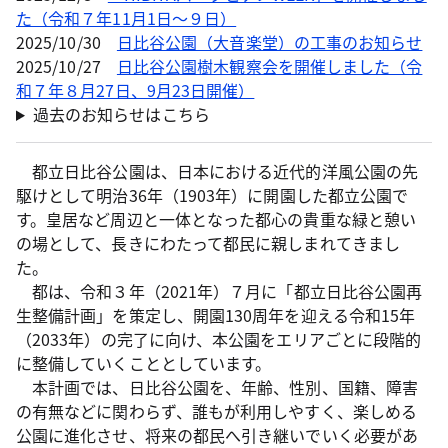
た（令和７年11月1日～９日）
2025/10/30
日比谷公園（大音楽堂）の工事のお知らせ
2025/10/27
日比谷公園樹木観察会を開催しました（令
和７年８月27日、9月23日開催）
過去のお知らせはこちら
都立日比谷公園は、日本における近代的洋風公園の先
駆けとして明治36年（1903年）に開園した都立公園で
す。皇居など周辺と一体となった都心の貴重な緑と憩い
の場として、長きにわたって都民に親しまれてきまし
た。
都は、令和３年（2021年）７月に「都立日比谷公園再
生整備計画」を策定し、開園130周年を迎える令和15年
（2033年）の完了に向け、本公園をエリアごとに段階的
に整備していくこととしています。
本計画では、日比谷公園を、年齢、性別、国籍、障害
の有無などに関わらず、誰もが利用しやすく、楽しめる
公園に進化させ、将来の都民へ引き継いでいく必要があ