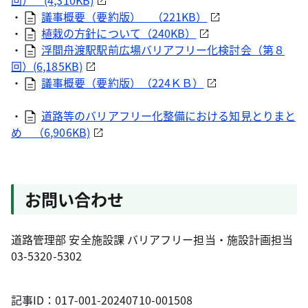
回） (4,310KB)
・
議事概要（要約版） （221KB）
・
植栽の方針について（240KB）
・
浮間舟渡駅駅前広場バリアフリー化検討会（第８
回）(6,185KB)
・
議事概要（要約版）（224ＫＢ）
・
道路等のバリアフリー化整備における知見とりまと
め （6,906KB)
お問い合わせ
道路管理部 安全施設課 バリアフリー担当・施設計画担当
03-5320-5302
記事ID：017-001-20240710-001508