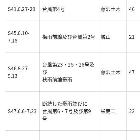
S41.6.27-29
台風第4号
藤沢土木
46
S45.6.10-
梅雨前線及び台風第2号
城山
21
7.18
台風第23・25・26号及
S46.8.27-
び
藤沢土木
47
9.13
秋雨前線豪雨
断続した豪雨並びに
S47.6.6-7.23
台風第6・7号及び第9
栄第二
22
号