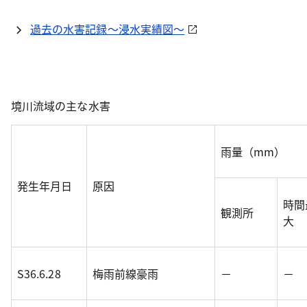
過去の水害記録～浸水実績図～
境川流域の主な水害
雨量（mm）
発生年月日
原因
時間
観測所
大
S36.6.28
梅雨前線豪雨
－
－