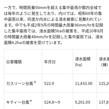
一方で、時間雨量50mmを超える集中豪雨が都内全域で
は毎年のように発生しており、内川では、昭和60年の集
中豪雨以来、何度か内水による浸水被害に見舞われてい
ます。中でも平成2年9月の時間最大雨量96mm/hrを記録
した集中豪雨では、浸水面積5haの被害を、平成10年8月
の時間最大雨量48mm/hrを記録した集中豪雨では、浸水
面積4.2haの被害を受けています。
浸水面積
浸水
災害種類
年月日
(ha)
（棟
＊
カスリーン台風
S22.9
11,433.00
125,2
＊
キティー台風
S24.8～9
9,201.00
137,8