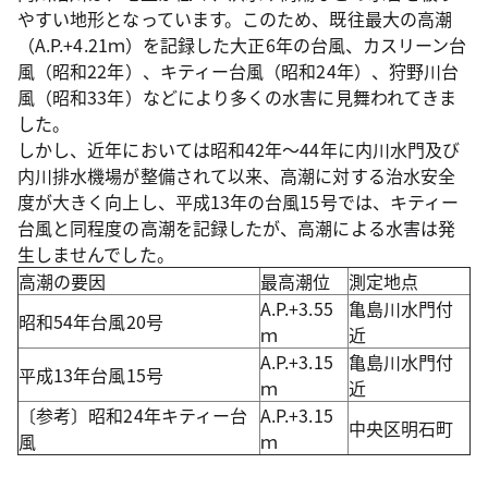
やすい地形となっています。このため、既往最大の高潮
（A.P.+4.21ｍ）を記録した大正6年の台風、カスリーン台
風（昭和22年）、キティー台風（昭和24年）、狩野川台
風（昭和33年）などにより多くの水害に見舞われてきま
した。
しかし、近年においては昭和42年～44年に内川水門及び
内川排水機場が整備されて以来、高潮に対する治水安全
度が大きく向上し、平成13年の台風15号では、キティー
台風と同程度の高潮を記録したが、高潮による水害は発
生しませんでした。
高潮の要因
最高潮位
測定地点
A.P.+3.55
亀島川水門付
昭和54年台風20号
ｍ
近
A.P.+3.15
亀島川水門付
平成13年台風15号
ｍ
近
〔参考〕昭和24年キティー台
A.P.+3.15
中央区明石町
風
ｍ