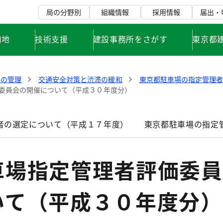
局の分野別
組織情報
採用情報
届出・
用地
技術支援
建設事務所をさがす
東京都
路の管理
交通安全対策と渋滞の緩和
東京都駐車場の指定管理
委員会の開催について（平成３０年度分）
者の選定について（平成１７年度）
東京都駐車場の指定
車場指定管理者評価委員
いて（平成３０年度分）