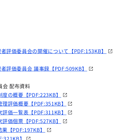
者評価委員会の開催について【PDF:153KB】
評価委員会 議事録【PDF:509KB】
員会 配布資料
度の概要【PDF:223KB】
理評価概要【PDF:351KB】
評価一覧表【PDF:311KB】
評価個票【PDF:527KB】
【PDF:197KB】
:321KB】