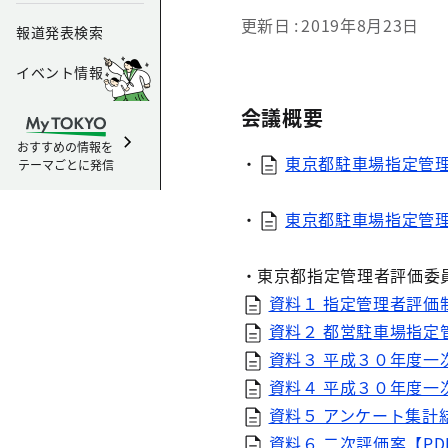
更新日
2019年8月23日
報道発表検索
イベント情報
会議概要
おすすめの情報を
・
東京都駐車場指定管理
テーマごとに発信
・
東京都駐車場指定管理者
・東京都指定管理者評価委
資料１ 指定管理者評価制
資料２ 都営駐車場指定管
資料３ 平成３０年度一次
資料４ 平成３０年度一次
資料５ アンケート集計結果
資料６ 二次評価案【PDF