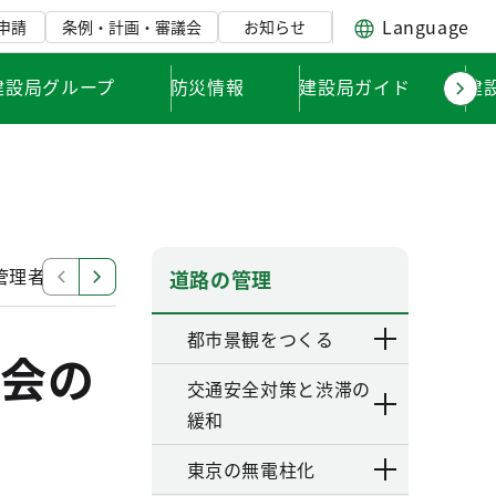
Language
申請
条例・計画・審議会
お知らせ
建設局グループ
防災情報
建設局ガイド
建
者
管理者候補者の決定について（平成２２年度）
東京都駐車
道路の管理
都市景観をつくる
会の
交通安全対策と渋滞の
緩和
東京の無電柱化