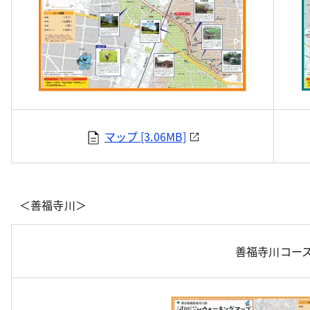
マップ [3.06MB]
＜善福寺川＞
善福寺川コー