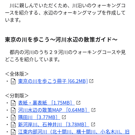
川に親しんでいただくため、川沿いのウォーキングコ
ースを紹介する、水辺のウォーキングマップを作成して
います。
東京の川を歩こう～河川水辺の散策ガイド～
都内の河川のうち２９河川のウォーキングコースや見
どころを紹介しています。
＜全体版＞
・
東京の川を歩こう冊子 [66.2MB]
＜分割版＞
・
表紙・裏表紙 ［1.75MB］
・
河川水辺の散策MAP ［0.64MB］
・
隅田川 ［3.77MB］
・
新河岸川、石神井川 ［3.78MB］
・
江東内部河川（北十間川、横十間川、小名木川、旧