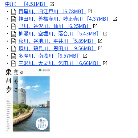
中川） ［4.51MB］
・
目黒川、旧江戸川 ［6.78MB］
・
神田川、善福寺川、妙正寺川 ［4.37MB］
・
野川、谷沢川、仙川 ［6.25MB］
・
柳瀬川、空堀川、落合川 ［5.43MB］
・
秋川、谷地川、平井川 ［5.89MB］
・
境川、鶴見川、恩田川 ［9.56MB］
・
多摩川、南浅川 ［6.57MB］
・
三沢川、大栗川、乞田川 ［6.66MB］