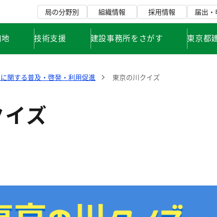
局の分野別
組織情報
採用情報
届出・
用地
技術支援
建設事務所をさがす
東京都
川に関する普及・啓発・利用促進
東京の川クイズ
クイズ