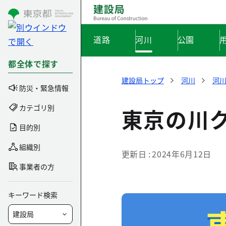
コンテンツにスキップ
道路
河川
公園
都全体で探す
建設局トップ
河川
河
防災・緊急情報
カテゴリ別
東京の川
目的別
組織別
更新日
2024年6月12日
事業者の方
キーワード検索