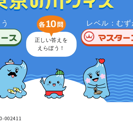
つう
レベル：むず
正しい答えを
えらぼう！
0-002411