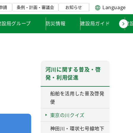
Language
申請
条例・計画・審議会
お知らせ
建設局グループ
防災情報
建設局ガイド
建
河川に関する普及・啓
発・利用促進
船舶を活用した普及啓発
便
東京の川クイズ
神田川・環状七号線地下