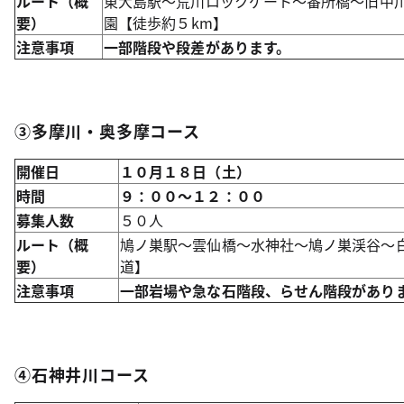
ルート（概
東大島駅～荒川ロックゲート～番所橋～旧中
要）
園
【徒歩約５
km
】
注意事項
一部階段や段差があります。
③多摩川・奥多摩コース
開催日
１０月１８日（土）
時間
９：００～１２：００
募集人数
５０人
ルート（概
鳩ノ巣駅～雲仙橋～水神社～鳩ノ巣渓谷～
要）
道】
注意事項
一部岩場や急な石階段、らせん階段があり
④石神井川コース