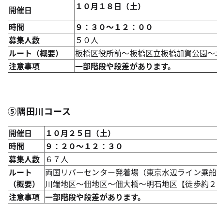
１０月１８日（土）
開催日
時間
９：３０～１２：００
募集人数
５０人
ルート（概要）
板橋区役所前～板橋区立板橋加賀公園～
注意事項
一部階段や段差があります。
⑤隅田川コース
開催日
１０月２５日（土）
時間
９：２０～１２：３０
募集人数
６７人
ルート
両国リバーセンター発着場（東京水辺ライン乗船
（概要）
川端地区～佃地区～佃大橋～明石地区
【徒歩約２
注意事項
一部階段や段差があります。