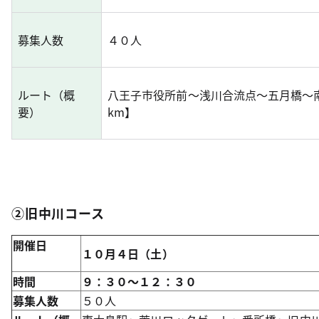
募集人数
４０人
ルート（概
八王子市役所前～浅川合流点～五月橋～
要）
km
】
②旧中川コース
開催日
１０月４日（土）
時間
９：３０～１２：３０
募集人数
５０人