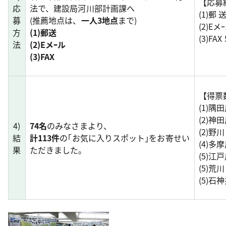
【応募
応
法で、建設局河川部計画課へ
(1)郵 
募
(推薦地点は、
一人3地点
まで)
(2)Eメ
方
(1)郵送
(3)FAX
法
(2)Eメｰル
(3)FAX
【得票
(1)隅田
(2)神田
4)
74名
のみなさまより、
(2)野川
結
計113件
の｢お気に入りスポット｣をお寄せい
(4)多摩
果
ただきました。
(5)江戸
(5)荒川
(5)石