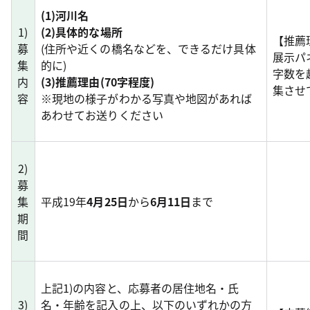
(1)河川名
1)
(2)具体的な場所
【推薦
募
(住所や近くの橋名などを、できるだけ具体
展示パ
集
的に)
字数を
内
(3)推薦理由(70字程度)
集させ
容
※現地の様子がわかる写真や地図があれば
あわせてお送りください
2)
募
集
平成19年
4月25日
から
6月11日
まで
期
間
上記1)の内容と、応募者の居住地名・氏
3)
名・年齢を記入の上、以下のいずれかの方