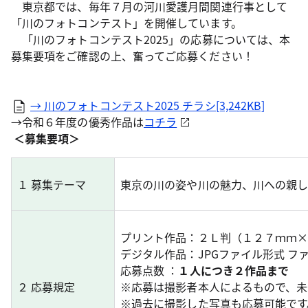
東京都では、毎年７月の河川愛護月間関連行事として
「川のフォトコンテスト」を開催しています。
「川のフォトコンテスト2025」の応募については、本
募集要項をご確認の上、奮ってご応募ください！
→ 川のフォトコンテスト2025 チラシ[3,242KB]
→令和６年度の優秀作品は
コチラ
＜募集要項＞
１ 募集テーマ
東京の川の姿や川の魅力、川への親
プリント作品：２Ｌ判（１２７ｍｍ
デジタル作品：JPGファイル形式 フ
応募点数 ：
１人につき２作品まで
２ 応募規定
※応募は撮影者本人によるもので、未
※過去に撮影した写真も応募可能です