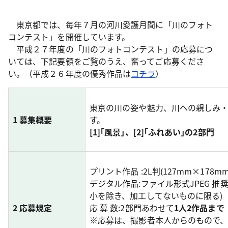
東京都では、毎年７月の河川愛護月間に「川のフォト
コンテスト」を開催しています。
平成２７年度の「川のフォトコンテスト」の応募につ
いては、下記要領をご覧のうえ、奮ってご応募くださ
い。（平成２６年度の優秀作品は
コチラ
）
東京の川の姿や魅力、川への親しみ
1 募集概要
す。
[1]｢風景｣、[2]｢ふれあい｣の2部門
プリント作品 :2L判(127mm×178m
デジタル作品:ファイル形式JPEG 推
小を除き、加工してないものに限る)
2 応募規定
応 募 数:2部門あわせて
1人2作品まで
※応募は、撮影者本人からのもので、