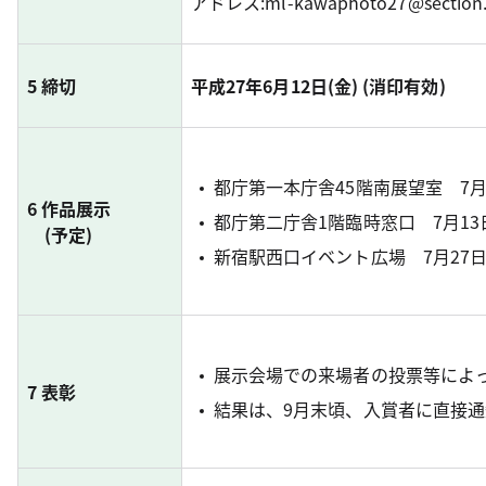
アドレス:ml-kawaphoto27@sectio
5 締切
平成27年6月12日(金) (消印有効)
都庁第一本庁舎45階南展望室 7月 4
6 作品展示
都庁第二庁舎1階臨時窓口 7月13日(
(予定)
新宿駅西口イベント広場 7月27日(月
展示会場での来場者の投票等によ
7 表彰
結果は、9月末頃、入賞者に直接通