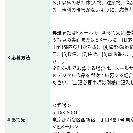
※川以外の被写体(人物、建築物、商
等、権利の侵害がないように、応募
郵送またはEメールで、4 あて先に送
※写真の裏面またはEメールに、[1]応募
川名(都内の川が対象)、[4]撮影場所
日、[6]氏名、[7]住所、[8]電話番号
3 応募方法
さい。
※Eメｰルで応募する場合は、メール
※デジタル作品を郵送で応募する場合
ださい。(上記必要事項は別紙に記入
＜郵送＞
〒163-8001
4 あて先
東京都新宿区西新宿二丁目8番1号 東
＜Eメール＞