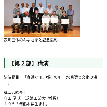
表彰団体のみなさまと記念撮影
【第２部】講演
講演題目：「身近な川、都市の川 －水循環と文化の場
－」
講演者紹介：
守田 優 氏 （芝浦工業大学教授）
１９５３年熊本県生まれ。