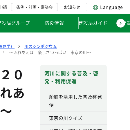
Language
申請
条例・計画・審議会
お知らせ
建設局グループ
防災情報
建設局ガイド
建
設見学）
川のシンポジウム
！！ ～ふれあえば 楽しさいっぱい 東京の川～
２０
河川に関する普及・啓
発・利用促進
れあ
船舶を活用した普及啓発
便
～
東京の川クイズ