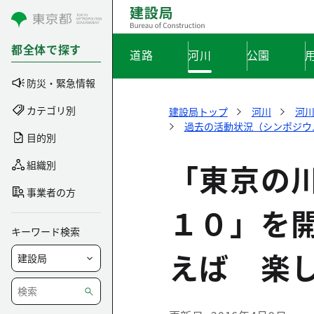
コンテンツにスキップ
都全体で探す
道路
河川
公園
防災・緊急情報
カテゴリ別
建設局トップ
河川
河
過去の活動状況（シンポジウ
目的別
「東京の
組織別
事業者の方
１０」を
キーワード検索
えば 楽