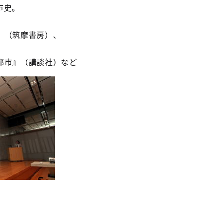
市史。
』（筑摩書房）、
都市』（講談社）など