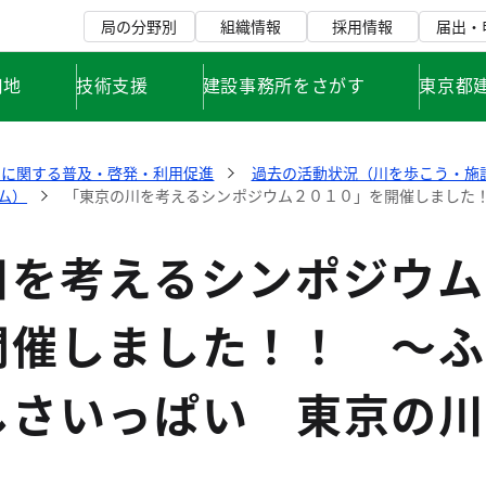
局の分野別
組織情報
採用情報
届出・
用地
技術支援
建設事務所をさがす
東京都
川に関する普及・啓発・利用促進
過去の活動状況（川を歩こう・施
ム）
「東京の川を考えるシンポジウム２０１０」を開催しました
川を考えるシンポジウム
開催しました！！ ～ふ
しさいっぱい 東京の川