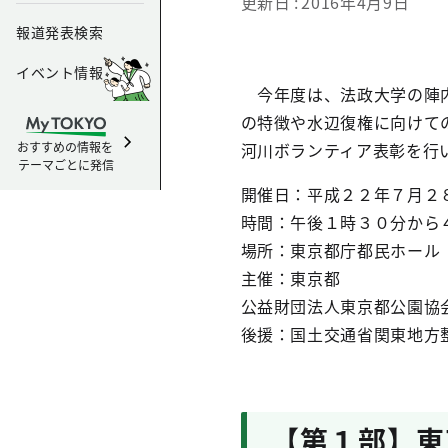
更新日
2016年4月9日
報道発表検索
イベント情報
今年度は、法政大学の陣内
の特徴や水辺復権に向けて
おすすめの情報を
河川ボランティア表彰を行
テーマごとに発信
開催日：平成２２年７月２
時間：午後１時３０分から
場所：東京都庁都民ホール
主催：東京都
公益財団法人東京都公園協
後援：国土交通省関東地方
【第１部】東