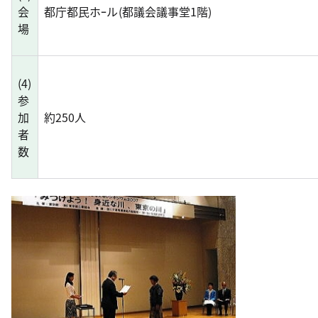
会
都庁都民ホｰル(都議会議事堂1階)
場
(4)
参
加
約250人
者
数