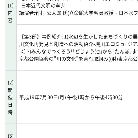
(1)
-日本近代文明の萌芽-
内
講演者:竹村 公太郎 氏(立命館大学客員教授・日本水フ
容
【第3部】事例紹介: 1)水辺を生かしたまちづくりの展開
川文化再発見と創造への活動紹介-境川エコミュｰジア
ス) 3)みんなでつくろう!｢どじょう池｣から｢たんぼ｣
京都公園協会の"川の文化"を育む取組み((財)東京都公
(2)
開
催
平成19年7月30日(月) 午後1時から午後4時30分
日
時
(3)