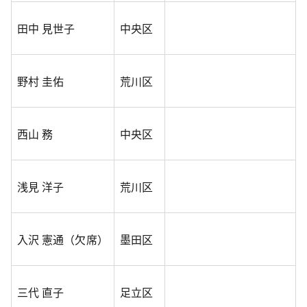
田中 見世子
中央区
野村 圭佑
荒川区
西山 務
中央区
浅見 洋子
荒川区
入沢 憲通（欠席）
墨田区
三代 直子
足立区