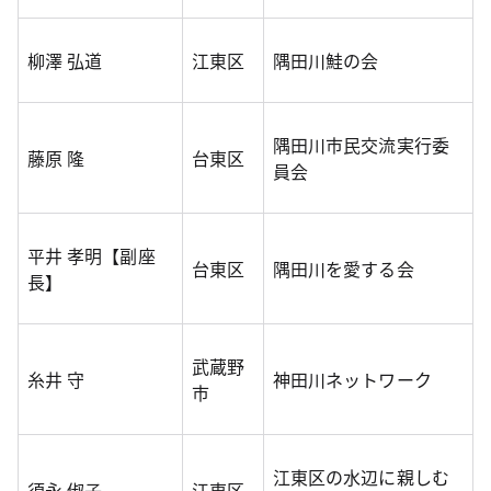
柳澤 弘道
江東区
隅田川鮭の会
隅田川市民交流実行委
藤原 隆
台東区
員会
平井 孝明【副座
台東区
隅田川を愛する会
長】
武蔵野
糸井 守
神田川ネットワーク
市
江東区の水辺に親しむ
須永 俶子
江東区