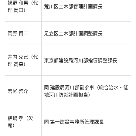
裸野 和男（代
荒川区土木部管理計画課長
理 岡田）
岡野 賢二
足立区土木部計画調整課長
井内 克己（代
東京都建設局河川部指導調整課長
理 高森）
同 建設局河川部副参事（総合治水・低
若尾 啓介
地河川防災計画担当）
植嶋 孝（欠
同 第一建設事務所管理課長
席）