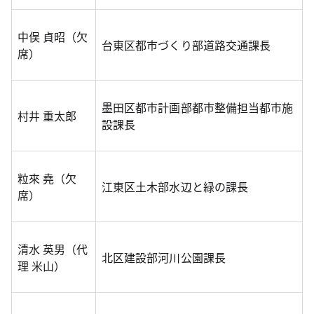
中俣 貞昭（欠
台東区都市づくり部道路交通課長
席）
墨田区都市計画部都市整備担当都市施
村井 重太郎
設課長
粒來 堯（欠
江東区土木部水辺と緑の課長
席）
清水 英男（代
北区建設部河川公園課長
理 米山）