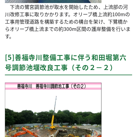
下流の鷺宮調節池が取水を開始したため、上流部の河
川改修工事に取りかかります。オリーブ橋上流約100mの
工事用管理道路を構築するための構台を架け、下鷺橋か
らオリーブ橋上流までの約300m区間の護岸整備を行いま
す。
[5]善福寺川整備工事に伴う和田堀第六
号調節池堰改良工事（その２－２）