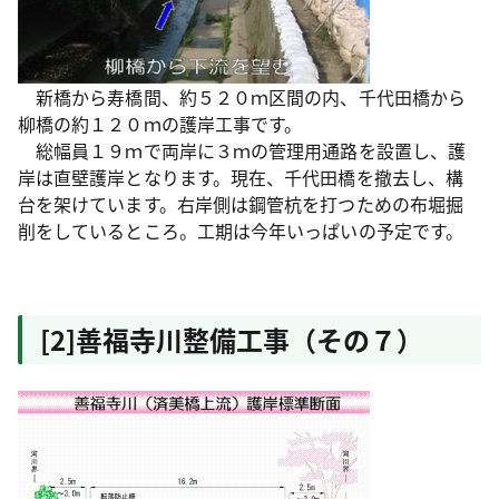
新橋から寿橋間、約５２０ｍ区間の内、千代田橋から
柳橋の約１２０ｍの護岸工事です。
総幅員１９ｍで両岸に３ｍの管理用通路を設置し、護
岸は直壁護岸となります。現在、千代田橋を撤去し、構
台を架けています。右岸側は鋼管杭を打つための布堀掘
削をしているところ。工期は今年いっぱいの予定です。
[2]善福寺川整備工事（その７）