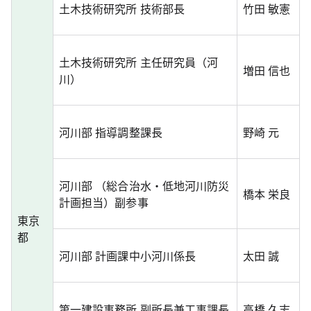
土木技術研究所 技術部長
竹田 敏憲
土木技術研究所 主任研究員（河
増田 信也
川）
河川部 指導調整課長
野崎 元
河川部 （総合治水・低地河川防災
橋本 栄良
計画担当）副参事
東京
都
河川部 計画課中小河川係長
太田 誠
第一建設事務所 副所長兼工事課長
高橋 久志