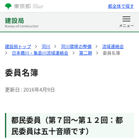
都全体で探す
建設局トップ
河川
河川環境の整備
流域連絡会
日本橋川・亀島川流域連絡会
第二期
委員名簿
委員名簿
更新日
2016年4月9日
都民委員（第７回～第１２回：都
民委員は五十音順です）