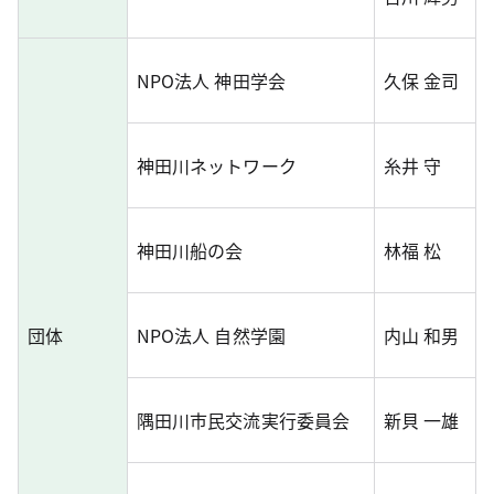
NPO法人 神田学会
久保 金司
神田川ネットワーク
糸井 守
神田川船の会
林福 松
団体
NPO法人 自然学園
内山 和男
隅田川市民交流実行委員会
新貝 一雄