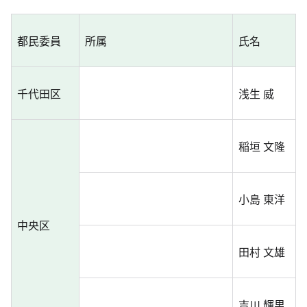
都民委員
所属
氏名
千代田区
浅生 威
稲垣 文隆
小島 東洋
中央区
田村 文雄
吉川 輝男