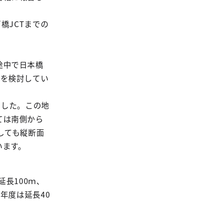
橋JCTまでの
途中で日本橋
案を検討してい
ました。この地
ては南側から
しても縦断面
います。
長100ｍ、
今年度は延長40