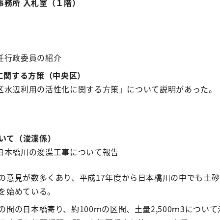
事務所 入札室（１階）
行政委員の紹介
に関する方策（中央区）
利用の活性化に関する方策」について説明があった。
ついて（浚渫係）
橋川の浚渫工事について報告
の意見が数多くあり、平成17年度から日本橋川の中でも土
を始めている。
間の日本橋寄り、約100ｍの区間、土量2,500ｍ3につい