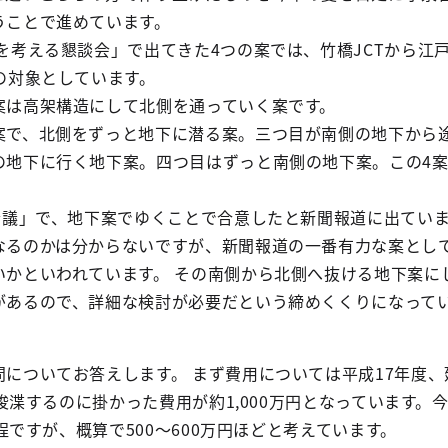
うことで進めています。
を考える懇談会」で出てきた4つの案では、竹橋JCTから江戸
の対象としています。
案は高架構造にして北側を通っていく案です。
案で、北側をずっと地下に潜る案。三つ目が南側の地下から
の地下に行く地下案。四つ目はずっと南側の地下案。この4
ち会議」で、地下案でゆくことで合意したと新聞報道に出てい
なるのかは分からないですが、新聞報道の一番有力な案とし
いかといわれています。 その南側から北側へ抜ける地下案に
があるので、詳細な検討が必要だという締めくくりになって
ついてお答えします。 まず費用については平成17年度、延
程を浚渫するのに掛かった費用が約1,000万円となっています。
3程ですが、概算で500～600万円ほどと考えています。