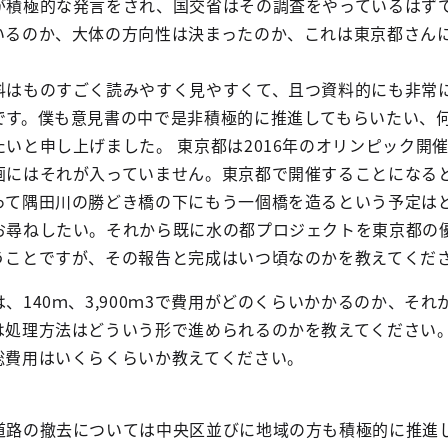
が積極的な発言をされ、国交省はその調査をやっているはず
いるのか、大体の方向性は決まったのか、これは東京都さん
料はものすごく読みやすく見やすくて、且つ資料的にも非常
です。僕も意見書の中で是非積極的に推進してもらいたい、
いと申し上げました。 東京都は2016年のオリンピック開
画にはそれが入っていません。東京都で開催することになる
って隅田川の勝どき橋の下にもう一個橋を造るという予定は
お尋ねしたい。それから既に水の都プロジェクトを東京都の
うことですが、その報告と完成はいつ頃なのかを教えてくだ
、140ｍ、3,900ｍ3で費用がどのくらいかかるのか、それ
は処理方法はどういう形で進められるのかを教えてください
総費用はいくらくらいか教えてください。
路の撤去については中央区並びに地域の方も積極的に推進