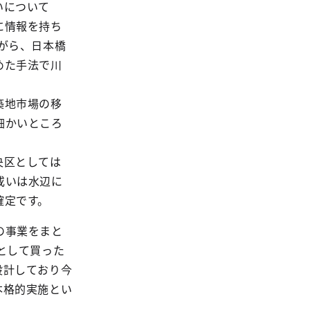
いについて
に情報を持ち
がら、日本橋
めた手法で川
築地市場の移
細かいところ
央区としては
或いは水辺に
確定です。
の事業をまと
として買った
設計しており今
本格的実施とい