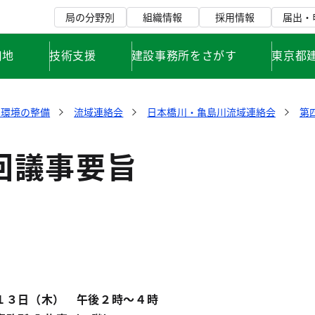
局の分野別
組織情報
採用情報
届出・
用地
技術支援
建設事務所をさがす
東京都
川環境の整備
流域連絡会
日本橋川・亀島川流域連絡会
第
回議事要旨
１３日（木） 午後２時～４時