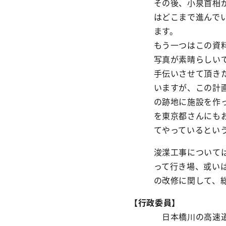
その後、小泉首相
はどこまで進んで
ます。
もう一つはこの資
写真が素晴らしい
手伝いさせて頂きた
いますが、この計
の跡地に施設を作
を東京都さんにも
てやっているとい
浚渫工事については
って行き場、或い
の改修に関して、
【行政委員】
日本橋川の高速道