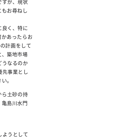
ですが、現状
にもお尋ねし
に良く、特に
何かあったらお
催の計画をして
と、築地市場
どうなるのか
優先事業とし
さい。
から土砂の持
。亀島川水門
しようとして