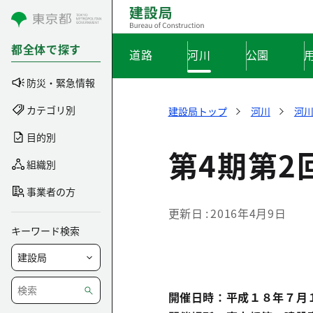
コンテンツにスキップ
都全体で探す
道路
河川
公園
防災・緊急情報
カテゴリ別
建設局トップ
河川
河
目的別
第4期第2
組織別
事業者の方
更新日
2016年4月9日
キーワード検索
開催日時：平成１８年７月