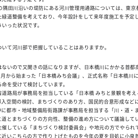
目の隅田川沿いの堤防にある河川管理用通路については、東京
た緑道整備を考えており、今年設計をして来年度施工を予定
ういった状況です。
いて河川部で把握していることはありますか。
ないので又聞きの話になりますが、日本橋川にかかる首都
年2月から始まった「日本橋みち会議」、正式名称「日本橋川
ら命を受けて検討しています。
省道路局が事務局を担当している「日本橋 みちと景観を考え
導入空間の検討、まちづくりのあり方、国民的合意形成など
中に都市・地域整備局街路課が事務局を担当する「川・道・
と道とまちづくりの方向性、整備の進め方について議論して
主催している「まちづくり検討委員会」や地元の方でやられ
に近いこちらの方で作り上げたものを今年の夏を目処に小泉