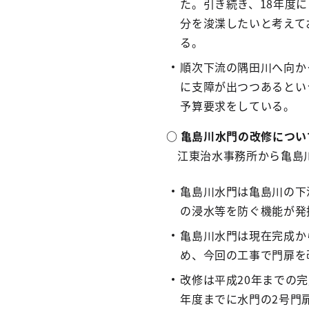
た。引き続き、18年度に
分を浚渫したいと考えて
る。
順次下流の隅田川へ向か
に支障が出つつあるとい
予算要求をしている。
○ 亀島川水門の改修につい
江東治水事務所から亀島
亀島川水門は亀島川の下
の浸水等を防ぐ機能が発
亀島川水門は現在完成か
め、今回の工事で門扉を
改修は平成20年までの
年度までに水門の2号門