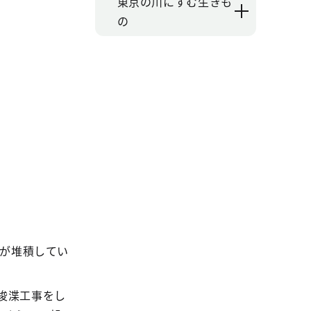
東京の川にすむ生きも
の
砂が堆積してい
て浚渫工事をし