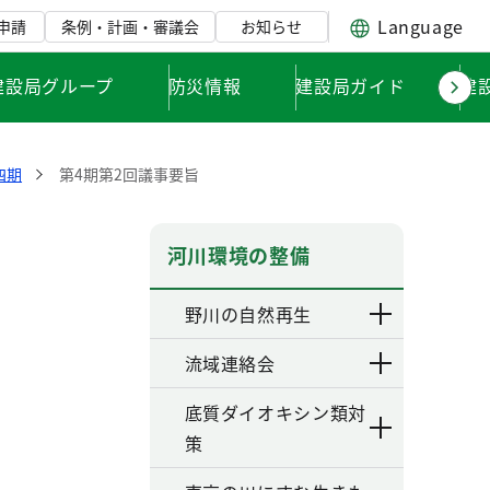
Language
申請
条例・計画・審議会
お知らせ
建設局グループ
防災情報
建設局ガイド
建
四期
第4期第2回議事要旨
河川環境の整備
野川の自然再生
流域連絡会
底質ダイオキシン類対
策