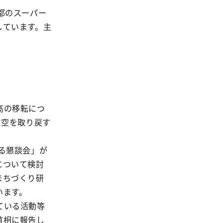
都のスーパー
しています。主
高の移転につ
に空を取り戻す
る懇談会」が
について検討
まちづくり研
います。
ている活動等
首相に報告し