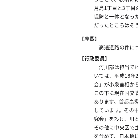
月島1丁目と3丁
堤防と一体となっ
だったところはそ
【座長】
高速道路の件につ
【行政委員】
河川部は担当では
いては、平成18
会」が小泉首相か
この下に現在国交
あります。首都高
しています。その
究会」を設け、川
その他に中央区で
を含めて、日本橋