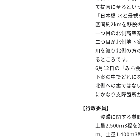
て提言に至るとい
「日本橋 水と景観
区間約2kmを移設
一つ目の北側高架
二つ目が北側地下
川を渡り北側の方
るところです。
6月12日の「み
下案の中でどれに
北側への案ではな
にかなり支障箇所
【行政委員】
浚渫に関する質問に
土量2,500ｍ3
ｍ、土量1,400ｍ