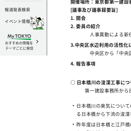
開催場所：東京都第一建設
[議事及び議事録要旨]
報道発表検索
1. 開会
イベント情報
2. 委員の紹介
人事異動による新任
おすすめの情報を
3.中央区水辺利用の活性化
テーマごとに発信
中央区から「中央区水辺
4. 報告事項
○ 日本橋川の浚渫工事に
第一建設事務所から日本
日本橋川の臭気について
る日本橋から下流の浚渫
昨年度は日本橋と江戸橋の