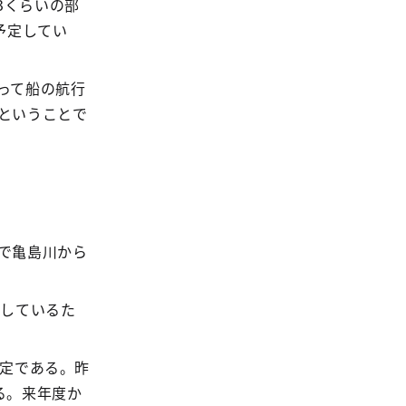
3くらいの部
予定してい
って船の航行
ということで
で亀島川から
足しているた
予定である。昨
る。来年度か