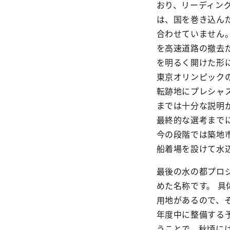
おり、リーディン
は、国を巻き込ん
合わせていません
を高速道路の撤去
を明るく開けた形
東京オリンピック
転跡地にプレシャ
までは十分な説明
最終的な選考まで
今の段階では築地
船着場を設けて水
最後の水の都プロ
めた名称です。 
用地があるので、
年度中に整備する
うことで、秋頃に