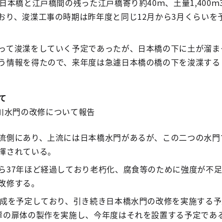
日本橋と江戸橋間の残った江戸橋寄り約40ｍ、土量1,400ｍ
おり、浚渫工事の時期は昨年度と同じ12月から3月くらいを
って浚渫をしていく予定であったが、日本橋の下に土が溜ま
う情報を得たので、来年度は急遽日本橋の橋の下を浚渫する
て
川水門の改修について報告
流側にあり、上流には日本橋水門があるが、この二つの水門
揮されている。
ら37年ほど経過しており老朽化、腐食等のために強度が不
改修する。
完成を予定しており、引き続き日本橋水門の改修を実施する
扉の扉体の製作を実施し、今年度はそれを設置する予定であ