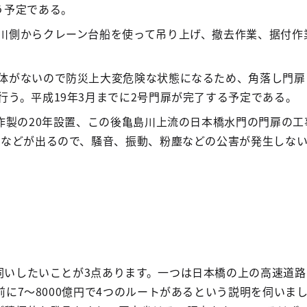
う予定である。
川側からクレーン台船を使って吊り上げ、撤去作業、据付作
体がないので防災上大変危険な状態になるため、角落し門扉
行う。平成19年3月までに2号門扉が完了する予定である。
年作製の20年設置、この後亀島川上流の日本橋水門の門扉の工
音などが出るので、騒音、振動、粉塵などの公害が発生しな
いしたいことが3点あります。一つは日本橋の上の高速道路
前に7～8000億円で4つのルートがあるという説明を伺いま