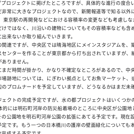
グプロジェクトに掲げたところですが、具体的な進行の度合
だ非常に大きなプロジェクトなので、新聞報道等で知る以外
。 東京駅の再開発などにおける容積率の変更なども考慮しな
だけではなく、川沿いの建物についてもその容積率なども含
に出来ないか取り組んでいきます。
の関連ですが、中央区では晴海地区にメインスタジアムを、
スセンターを作ることが東京都から打ち出されていますが、
がありません。
にまだ時間が掛かり、かなり不確定なところがあるので、中
市場跡地については、にぎわい拠点としてお魚マーケット、
辺のプロムナードを予定していますが、どうなるかはまだ未
ジェクトの完成予定ですが、水の都プロジェクトはいくつか
具体的には明石町河岸の防災船着場のところに中央区が公園地
その公園地を明石町河岸公園の拡張にあてる予定です。現在
予定です。もう一つの日本橋川の護岸の壁面緑化についても
は完成する予定です。