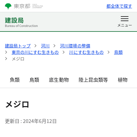
都全体で探す
建設局トップ
河川
河川環境の整備
東京の川にすむ生きもの
川にすむ生きもの
鳥類
メジロ
魚類
鳥類
底生動物
陸上昆虫類等
植物
メジロ
更新日
2024年6月12日