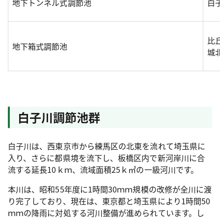
地下トンネル式調節池
白
比
地下箱式調節池
城
白子川調節池群
白子川は、西東京市から練馬区の北東を流れて埼玉県に
入り、さらに都県境を流下し、板橋区内で新河岸川に合
流する延長10ｋｍ、流域面積25ｋ㎡の一級河川です。
本川は、昭和55年度に1時間30ｍｍ規模の改修が全川に渡
り完了しており、現在は、東京都と埼玉県により1時間50
ｍｍの降雨に対処する河川整備が進められています。し