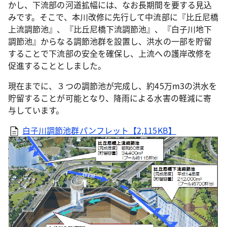
かし、下流部の河道拡幅には、なお長期間を要する見込
みです。そこで、本川改修に先行して中流部に『比丘尼橋
上流調節池』、『比丘尼橋下流調節池』、『白子川地下
調節池』からなる調節池群を設置し、洪水の一部を貯留
することで下流部の安全を確保し、上流への護岸改修を
促進することとしました。
現在までに、３つの調節池が完成し、約45万m3の洪水を
貯留することが可能となり、降雨による水害の軽減に寄
与しています。
白子川調節池群パンフレット【2,115KB】