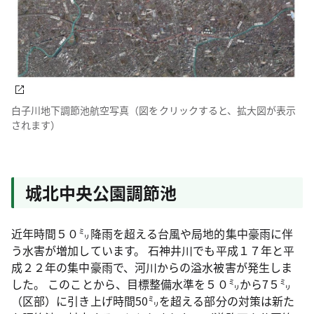
白子川地下調節池航空写真（図をクリックすると、拡大図が表示
されます）
城北中央公園調節池
近年時間５０㍉降雨を超える台風や局地的集中豪雨に伴
う水害が増加しています。 石神井川でも平成１７年と平
成２２年の集中豪雨で、河川からの溢水被害が発生しま
した。 このことから、目標整備水準を５０㍉から7５㍉
（区部）に引き上げ時間50㍉を超える部分の対策は新た