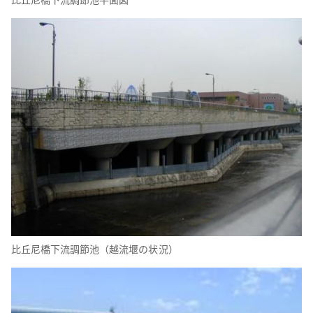
比丘尼橋下流調節池（越流堰の状況）