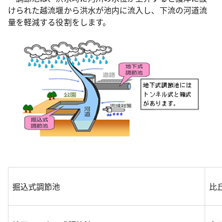
けられた越流堰から洪水が池内に流入し、下流の河道流
量を軽減する役割をします。
掘込式調節池
比