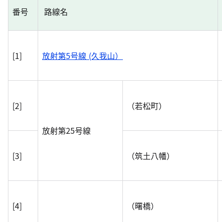
番号
路線名
[1]
放射第5号線 (久我山）
[2]
（若松町）
放射第25号線
[3]
（筑土八幡）
[4]
（曙橋）