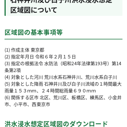
区域図について
区域図の基本事項等
(1) 作成主体 東京都
(2) 指定年月日 令和６年２月１５日
(3) 指定の根拠法令 水防法（昭和24年法律第193号）第14
条第2項
(4) 対象とした河川 荒川水系石神井川、荒川水系白子川
(5) 対象とした降雨 石神井川及び白子川流域の１時間最大
雨量１５３ｍｍ、２４時間総雨量６９０ｍｍ
(6) 関係する区市 北区、荒川区、板橋区、練馬区、小金井
市、小平市、西東京市
洪水浸水想定区域図のダウンロード