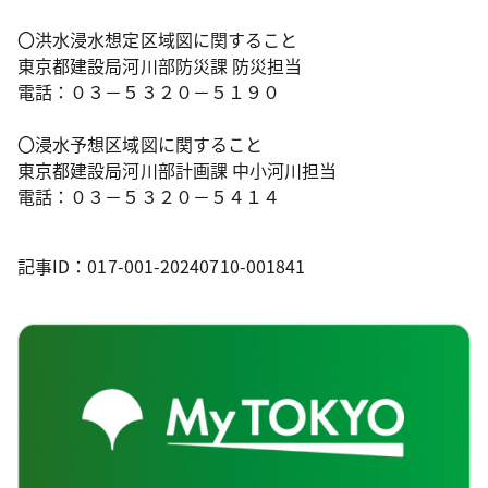
〇洪水浸水想定区域図に関すること
東京都建設局河川部防災課 防災担当
電話：０３－５３２０－５１９０
〇浸水予想区域図に関すること
東京都建設局河川部計画課 中小河川担当
電話：０３－５３２０－５４１４
記事ID：017-001-20240710-001841