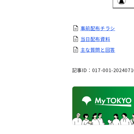
事前配布チラシ
当日配布資料
主な質問と回答
記事ID：017-001-2024071