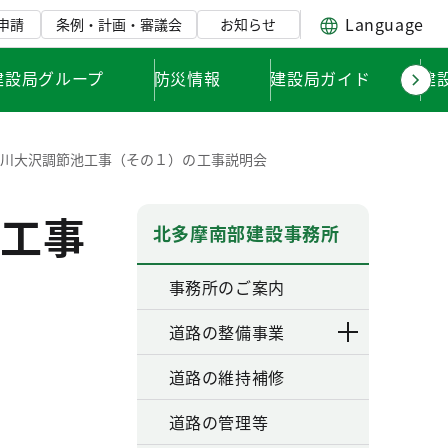
Language
申請
条例・計画・審議会
お知らせ
建設局グループ
防災情報
建設局ガイド
建
野川大沢調節池工事（その１）の工事説明会
工事
北多摩南部建設事務所
事務所のご案内
道路の整備事業
道路の維持補修
道路の管理等