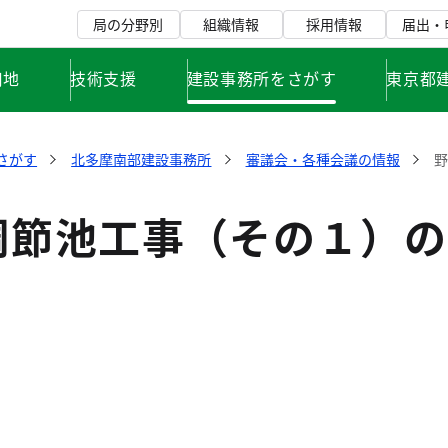
局の分野別
組織情報
採用情報
届出・
用地
技術支援
建設事務所をさがす
東京都
さがす
北多摩南部建設事務所
審議会・各種会議の情報
調節池工事（その１）の