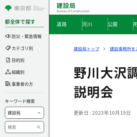
コンテンツにスキップ
都全体で探す
道路
河川
公園
防災・緊急情報
カテゴリ別
建設局トップ
建設事務所を
目的別
野川大沢
組織別
事業者の方
説明会
キーワード検索
更新日
2023年10月19日