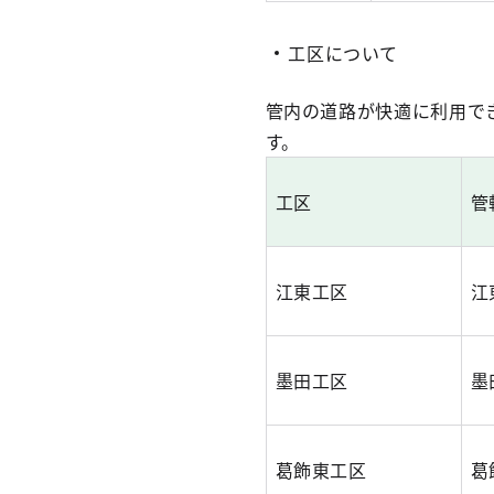
工区について
管内の道路が快適に利用で
す。
工区
管
江東工区
江
墨田工区
墨
葛飾東工区
葛