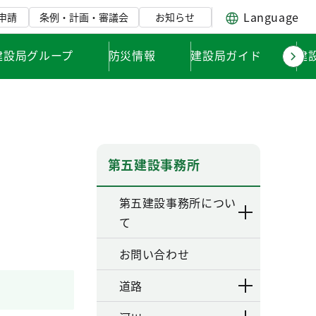
Language
申請
条例・計画・審議会
お知らせ
建設局グループ
防災情報
建設局ガイド
建
第五建設事務所
第五建設事務所につい
て
お問い合わせ
道路