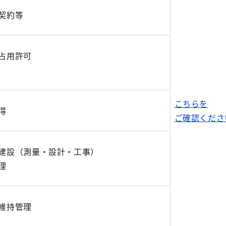
、契約等
占用許可
こちらを
得
ご確認くださ
建設（測量・設計・工事）
理
維持管理