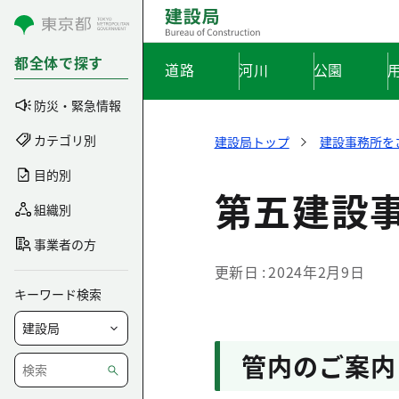
コンテンツにスキップ
都全体で探す
道路
河川
公園
防災・緊急情報
カテゴリ別
建設局トップ
建設事務所を
目的別
第五建設
組織別
事業者の方
更新日
2024年2月9日
キーワード検索
管内のご案内