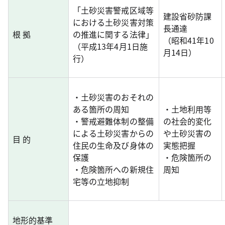
「土砂災害警戒区域等
建設省砂防課
における土砂災害対策
長通達
根 拠
の推進に関する法律」
（昭和41年10
（平成13年4月1日施
月14日）
行）
・土砂災害のおそれの
ある箇所の周知
・土地利用等
・警戒避難体制の整備
の社会的変化
による土砂災害からの
や土砂災害の
目 的
住民の生命及び身体の
実態把握
保護
・危険箇所の
・危険箇所への新規住
周知
宅等の立地抑制
地形的基準