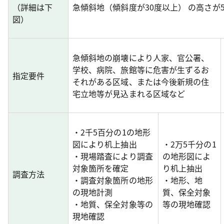
（詳細は下
急傾斜地（傾斜度が30度以上） の高さが
図）
急傾斜地の崩壊により人家、官公署、
学校、病院、旅館等に危害が生ずるお
指定要件
それがある区域、または今後新規の住
宅立地等が見込まれる区域など
・2千5百分の1の地形
図により机上抽出
・2万5千分の1
・現場踏査により調査
の地形図によ
対象箇所を確定
り机上抽出
調査方法
・調査対象箇所の地形
・地形、地
の現地計測
質、保全対象
・地質、保全対象等の
等の現地確認
現地確認