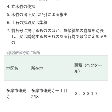
立木竹の伐採
木竹の滑下又は地引による搬出
土石の採取又は集積
前各号に掲げるもののほか、急傾斜地の崩壊を助長
し、又は誘発するおそれのある行為で政令に定めるも
の
当事務所の指定箇所
面積（ヘクター
地区名
所在地
ル）
多摩市連光
多摩市連光寺一丁目
３．３３１７
寺
地区