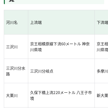
河川名
上流端
下流
京王相模原線下流60メートル 神奈
京王相
三沢川
川県境
川県
三沢川分水
三沢川分岐点
多摩
路
久保下橋上流220メートル 八王子市
大栗川
新大
境