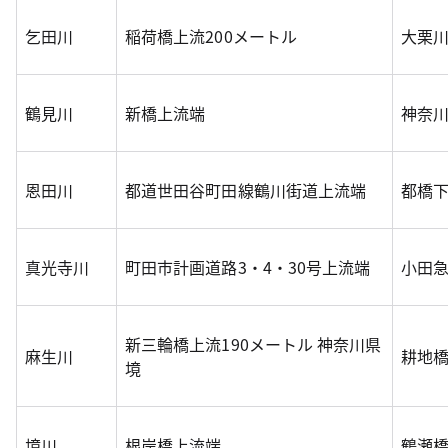
乞田川
稲荷橋上流200メートル
大栗
鶴見川
新橋上流端
神奈
恩田川
都道世田谷町田線鶴川街道上流端
都橋下
真光寺川
町田市計画道路3・4・30号上流端
小田急
新三輪橋上流190メートル 神奈川県
麻生川
耕地橋
境
境川
根岸橋上流端
鶴瀬橋