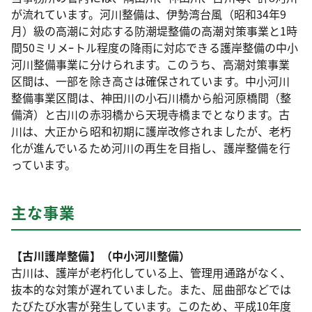
が流れています。河川整備は、伊勢湾台風（昭和34年9
月）級の高潮に対応する防潮堤整備の高潮対策事業と1時
間50ミリメｰトル程度の降雨に対応できる護岸整備の中小
河川整備事業に分けられます。このうち、高潮対策事業
区間は、一部を除き高さは確保されています。中小河川
整備事業区間は、神田川の小石川橋から船河原橋間（整
備済）と古川の赤羽橋から天現寺橋までとなります。古
川は、大正から昭和初期に護岸改修されましたが、老朽
化が進んでいるため河川の再生を目指し、護岸整備を行
っています。
主な事業
【古川護岸整備】（中小河川整備）
古川は、護岸が老朽化している上、管理用通路がなく、
抜本的な対策が遅れていました。また、屈曲部などでは
たびたび水害が発生しています。このため、平成10年度