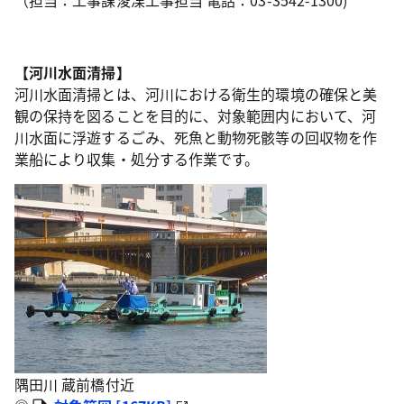
（担当：工事課浚渫工事担当 電話：03-3542-1300)
【河川水面清掃】
河川水面清掃とは、河川における衛生的環境の確保と美
観の保持を図ることを目的に、対象範囲内において、河
川水面に浮遊するごみ、死魚と動物死骸等の回収物を作
業船により収集・処分する作業です。
隅田川 蔵前橋付近