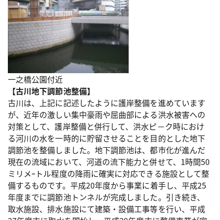
一之橋公園付近
【古川地下調節池整備】
古川は、上記に記述したように護岸整備を進めています
が、近年の激しい集中豪雨や屈曲部による洪水被害への
対策として、護岸整備と併行して、洪水ピ－ク時におけ
る河川の水を一時的に貯留させることを目的とした地下
調節池を整備しました。地下調節池は、都市化が進んだ
現在の流域において、河道の流下能力と併せて、1時間50
ミリメｰトル程度の降雨に確実に対応できる施設として整
備するものです。平成20年度から事業に着手し、平成25
年度までに調節池トンネルが完成しました。引き続き、
取水施設、排水施設にて建築・設備工事等を行い、平成