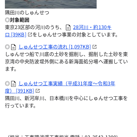
隅田川のしゅんせつ
◎
対象範囲
東京23区部の河川のうち、
28河川・約130キ
ロ [39KB]
をしゅんせつ事業の対象としています。
◎
しゅんせつ工事の流れ [1,097KB]
しゅんせつ船で川底の土砂を掘削し、掘削した土砂を東
京湾の中央防波堤外側にある新海面処分場へ運搬してい
ます。
◎
しゅんせつ工事実績（平成31年度～令和3年
度） [391KB]
隅田川、新河岸川、日本橋川を中心にしゅんせつ工事を
行っています。