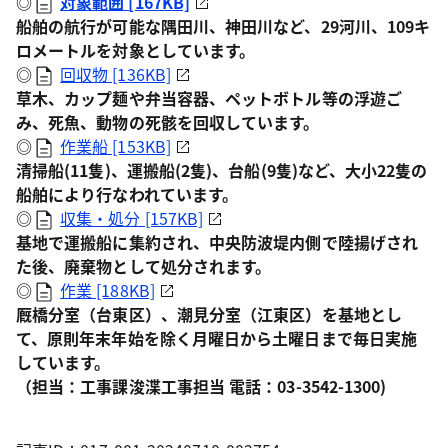
◎
対象範囲 [167KB]
船舶の航行が可能な隅田川、神田川など、29河川、109キ
ロメートルを対象としています。
◎
回収物 [136KB]
草木、カップ麺や弁当容器、ペットボトル等の浮遊ご
み、死魚、動物の死骸を回収しています。
◎
作業船 [153KB]
清掃船(11隻)、運搬船(2隻)、台船(9隻)など、大小22隻の
船舶により行なわれています。
◎
収集・処分 [157KB]
基地で運搬船に集約され、中央防波堤内側で陸揚げされ
た後、廃棄物として処分されます。
◎
作業 [188KB]
厩橋分室（台東区）、潮見分室（江東区）を基地とし
て、原則年末年始を除く月曜日から土曜日まで毎日実施
しています。
（担当：工事課浚渫工事担当 電話：03-3542-1300)