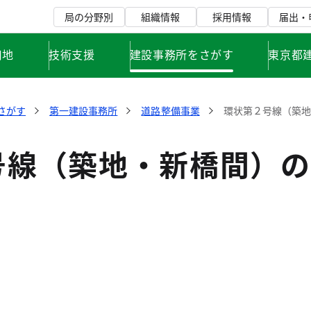
局の分野別
組織情報
採用情報
届出・
用地
技術支援
建設事務所をさがす
東京都
さがす
第一建設事務所
道路整備事業
環状第２号線（築
号線（築地・新橋間）の