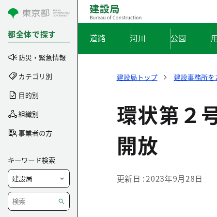
コンテンツにスキップ
都全体で探す
道路
河川
公園
防災・緊急情報
カテゴリ別
建設局トップ
建設事務所を
目的別
環状第２
組織別
事業者の方
開放
キーワード検索
更新日
2023年9月28日