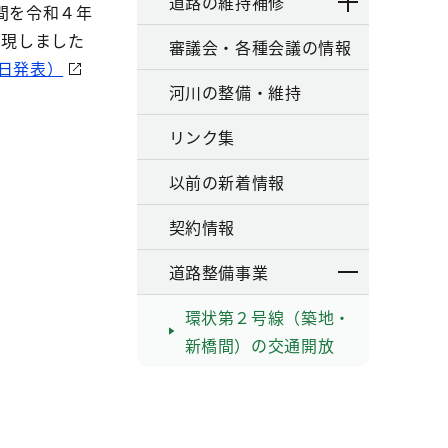
道路の維持補修
間を令和４年
実現しました
審議会・各種会議の情報
4日発表）
河川の整備・維持
リンク集
以前の新着情報
契約情報
道路整備事業
環状第２号線（築地・
新橋間）の交通開放