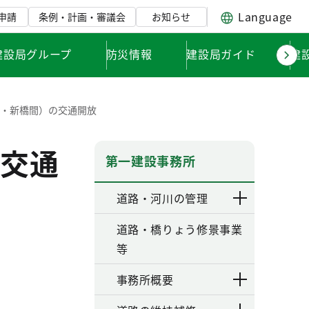
Language
申請
条例・計画・審議会
お知らせ
建設局グループ
防災情報
建設局ガイド
建
地・新橋間）の交通開放
交通
第一建設事務所
道路・河川の管理
道路・橋りょう修景事業
等
事務所概要