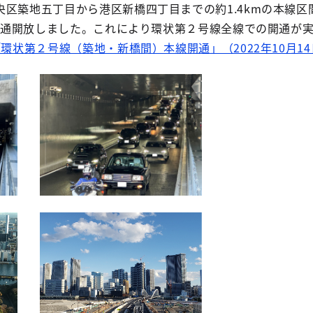
区築地五丁目から港区新橋四丁目までの約1.4kmの本線区
に交通開放しました。これにより環状第２号線全線での開通が
環状第２号線（築地・新橋間）本線開通」（2022年10月1