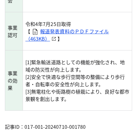
会
令和4年7月25日取得
事業
【
報道発表資料のＰＤＦファイル
認可
（463KB）
】
[1]緊急輸送道路としての機能が強化され、地
域の防災性が向上します。
事業
[2]安全で快適な歩行空間等の整備により歩行
の効
者・自転車の安全性が向上します。
果
[3]無電柱化や街路樹の植栽により、良好な都市
景観を創出します。
記事ID：017-001-20240710-001780