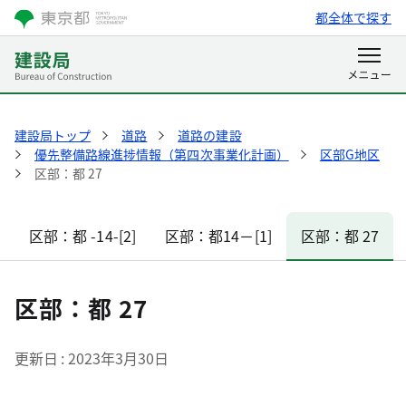
都全体で探す
建設局トップ
道路
道路の建設
優先整備路線進捗情報（第四次事業化計画）
区部G地区
区部：都 27
区部：都 -14-[2]
区部：都14－[1]
区部：都 27
区部：都 27
更新日
2023年3月30日