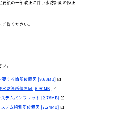
定要領の一部改正に伴う水防計画の修正
らご覧ください。
さい。
する箇所位置図 [9.63MB]
防箇所位置図 [6.90MB]
テムパンフレット [2.78MB]
テム観測所位置図 [7.24MB]