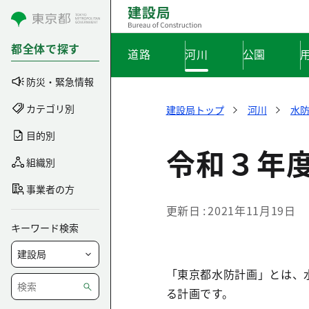
コンテンツにスキップ
都全体で探す
道路
河川
公園
防災・緊急情報
カテゴリ別
建設局トップ
河川
水
目的別
令和３年
組織別
事業者の方
更新日
2021年11月19日
キーワード検索
「東京都水防計画」とは、
る計画です。