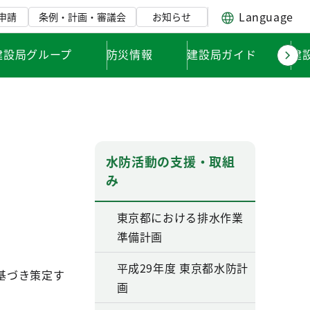
Language
申請
条例・計画・審議会
お知らせ
建設局グループ
防災情報
建設局ガイド
建
水防活動の支援・取組
み
東京都における排水作業
準備計画
平成29年度 東京都水防計
基づき策定す
画