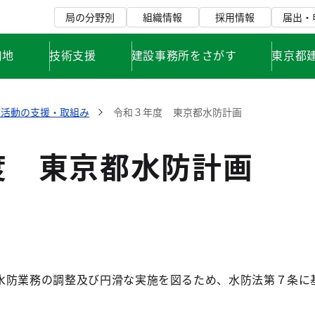
局の分野別
組織情報
採用情報
届出・
用地
技術支援
建設事務所をさがす
東京都
防活動の支援・取組み
令和３年度 東京都水防計画
度 東京都水防計画
水防業務の調整及び円滑な実施を図るため、水防法第７条に