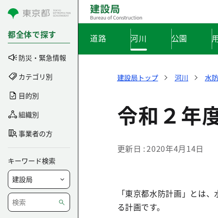
コンテンツにスキップ
都全体で探す
道路
河川
公園
防災・緊急情報
カテゴリ別
建設局トップ
河川
水
目的別
令和２年
組織別
事業者の方
更新日
2020年4月14日
キーワード検索
「東京都水防計画」とは、
る計画です。