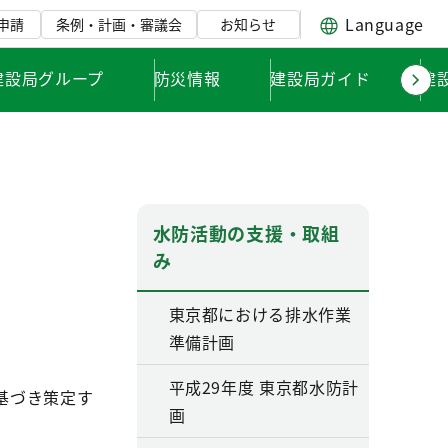
Language
申請
条例・計画・審議会
お知らせ
建設局グループ
防災情報
建設局ガイド
建
水防活動の支援・取組
み
東京都における排水作業
準備計画
平成29年度 東京都水防計
基づき策定す
画