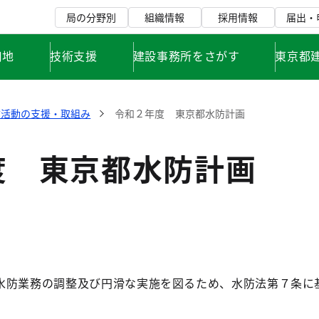
局の分野別
組織情報
採用情報
届出・
用地
技術支援
建設事務所をさがす
東京都
防活動の支援・取組み
令和２年度 東京都水防計画
度 東京都水防計画
水防業務の調整及び円滑な実施を図るため、水防法第７条に