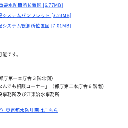
要水防箇所位置図 [6.77MB]
ステムパンフレット [3.23MB]
ステム観測所位置図 [7.01MB]
可能です。
都庁第一本庁舎３階北側）
なんでも相談コーナー」（都庁第二本庁舎６階南）
設事務所及び江東治水事務所
度）東京都水防計画はこちら