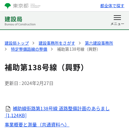
都全体で探す
建設局トップ
建設事務所をさがす
第六建設事務所
特定整備路線の整備
補助第138号線（興野）
補助第138号線（興野）
更新日
2024年2月27日
補助線街路第138号線 道路整備計画のあらまし
[1,124KB]
事業概要と測量（共通資料へ）