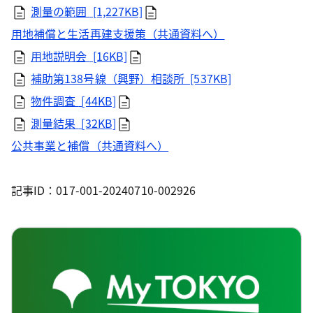
測量の範囲
[1,227KB]
用地補償と生活再建支援策（共通資料へ）
用地説明会
[16KB]
補助第138号線（興野）相談所 [537KB]
物件調査
[44KB]
測量結果
[32KB]
公共事業と補償（共通資料へ）
記事ID：017-001-20240710-002926