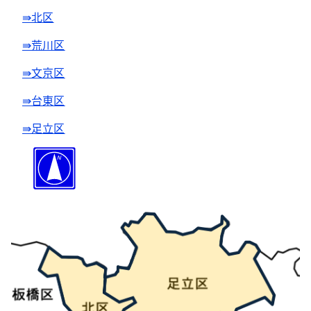
⇛北区
⇛荒川区
⇛文京区
⇛台東区
⇛足立区