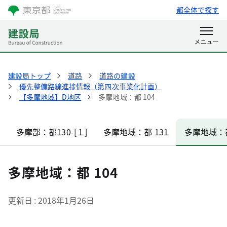
都全体で探す
建設局トップ
道路
道路の建設
優先整備路線進捗情報（第四次事業化計画）
【多摩地域】D地区
多摩地域：都 104
多摩部：都130-[１]
多摩地域：都 131
多摩地域：都
多摩地域：都 104
更新日
2018年1月26日