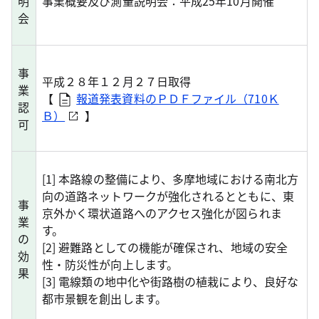
明
事業概要及び測量説明会：平成25年10月開催
会
事
平成２８年１２月２７日取得
業
【
報道発表資料のＰＤＦファイル（710Ｋ
認
Ｂ）
】
可
[1] 本路線の整備により、多摩地域における南北方
向の道路ネットワークが強化されるとともに、東
事
京外かく環状道路へのアクセス強化が図られま
業
す。
の
[2] 避難路としての機能が確保され、地域の安全
効
性・防災性が向上します。
果
[3] 電線類の地中化や街路樹の植栽により、良好な
都市景観を創出します。